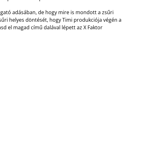
álogató adásában, de hogy mire is mondott a zsűri
zsűri helyes döntését, hogy Timi produkciója végén a
asd el magad című dalával lépett az X Faktor