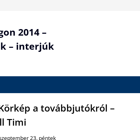
gon 2014 –
k – interjúk
 Körkép a továbbjutókról –
ll Timi
 szeptember 23. péntek