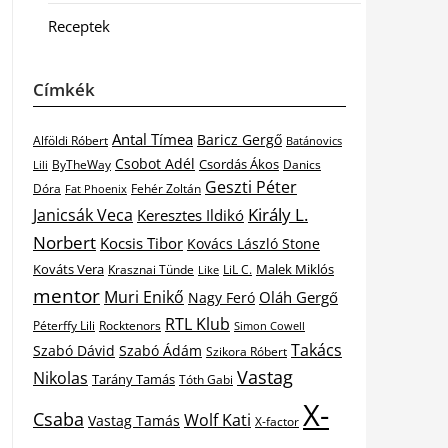
Receptek
Címkék
Antal Tímea
Baricz Gergő
Alföldi Róbert
Batánovics
Csobot Adél
Csordás Ákos
ByTheWay
Danics
Lili
Geszti Péter
Dóra
Fat Phoenix
Fehér Zoltán
Király L.
Janicsák Veca
Keresztes Ildikó
Norbert
Kocsis Tibor
Kovács László Stone
Kováts Vera
Malek Miklós
Krasznai Tünde
LiL C.
Like
mentor
Muri Enikő
Oláh Gergő
Nagy Feró
RTL Klub
Péterffy Lili
Rocktenors
Simon Cowell
Takács
Szabó Dávid
Szabó Ádám
Szikora Róbert
Vastag
Nikolas
Tarány Tamás
Tóth Gabi
X-
Csaba
Wolf Kati
Vastag Tamás
X-factor