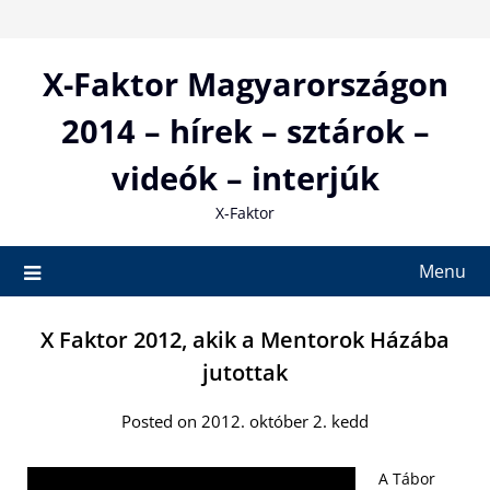
Skip
to
content
X-Faktor Magyarországon
2014 – hírek – sztárok –
videók – interjúk
X-Faktor
Menu
X Faktor 2012, akik a Mentorok Házába
jutottak
Posted on 2012. október 2. kedd
A Tábor