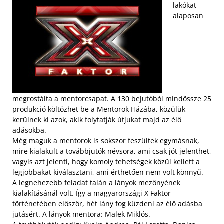
lakókat
alaposan
megrostálta a mentorcsapat. A 130 bejutóból mindössze 25
produkció költözhet be a Mentorok Házába, közülük
kerülnek ki azok, akik folytatják útjukat majd az élő
adásokba.
Még maguk a mentorok is sokszor feszültek egymásnak,
mire kialakult a továbbjutók névsora, ami csak jót jelenthet,
vagyis azt jelenti, hogy komoly tehetségek közül kellett a
legjobbakat kiválasztani, ami érthetően nem volt könnyű.
A legnehezebb feladat talán a lányok mezőnyének
kialakításánál volt. Így a magyarországi X Faktor
történetében először, hét lány fog küzdeni az élő adásba
jutásért. A lányok mentora: Malek Miklós.