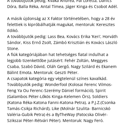
A továbbjutók pedig: Kvaka Andrea, Pál Loretta, Danics
Dóra, Balla Réka, Antal Tímea, Jáger Kinga és Csobot Adél.
A másik újdonság az X Faktor történetében, hogy a 28 év
felettiek is kipróbálhatják magukat, mentoruk: Keresztes
Ildikó.
A továbbjutók pedig: Lass Bea, Kovács Erika ’Keri’, Horváth
Sándor, Kiss Ernő Zsolt, Zámbó Krisztián és Kovács László
Stone.
A fiúk kategóriájában hat tehetséges fiatal indulhat a
legjobb tizenkettőbe jutásért: Fehér Zoltán, Meggyes
Csaba, Szabó Dávid, Oláh Gergő, Nagy Szilárd és Ekanem
Bálint Emota. Mentoruk: Geszti Péter.
A csapatok kategória egy végtelenül színes kavalkád.
Továbbjutók pedig: Wonderfool (Kolosai Ferenc Vilmos-
Feng Ya Ou Ferenc-Szerémy Dániel formáció), Spirit
(Galambos Péter-Lőkös Kinga-Kelemen Örs), Soldiers
(Katona Réka-Katona Fanni-Katona Petra), a P.J.Z.(Csonka
Tamás-Csikja Richárd), Like (Molnár Szulita- Barnicskó
Valéria-Gubik Petra) és a ByTheWay (Patocska Olivér-
Szikszai Péter-Rétvári Péter). Mentoruk: Nagy Feró.