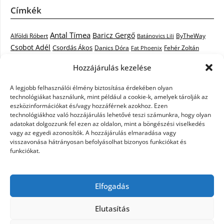
Címkék
Antal Tímea
Baricz Gergő
Alföldi Róbert
ByTheWay
Batánovics Lili
Csobot Adél
Csordás Ákos
Danics Dóra
Fat Phoenix
Fehér Zoltán
Király L.
Janicsák Veca
Geszti Péter
Keresztes Ildikó
Hozzájárulás kezelése
Norbert
Kocsis Tibor
Kovács László Stone
Kováts Vera
mentor
A legjobb felhasználói élmény biztosítása érdekében olyan
Muri Enikő
Malek Miklós
Krasznai Tünde
LiL C.
Like
technológiákat használunk, mint például a cookie-k, amelyek tárolják az
RTL Klub
Oláh Gergő
Nagy Feró
Péterffy Lili
Rocktenors
Simon
eszközinformációkat és/vagy hozzáférnek azokhoz. Ezen
Takács Nikolas
technológiákhoz való hozzájárulás lehetővé teszi számunkra, hogy olyan
Szabó Dávid
Szabó Ádám
Cowell
Szikora Róbert
adatokat dolgozzunk fel ezen az oldalon, mint a böngészési viselkedés
Vastag Csaba
Wolf
Vastag Tamás
Tarány Tamás
Tóth Gabi
vagy az egyedi azonosítók. A hozzájárulás elmaradása vagy
visszavonása hátrányosan befolyásolhat bizonyos funkciókat és
X-Faktor
X-Faktor videók
Kati
funkciókat.
X-factor
x faktor döntő
X-Faktor válogatás
Zámbó
Elfogadás
Krisztián
Ördög Nóra
Elutasítás