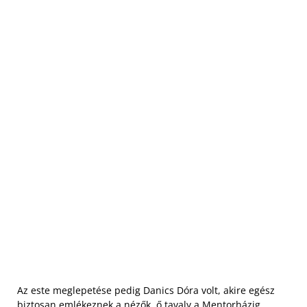
Az este meglepetése pedig Danics Dóra volt, akire egész
biztosan emlékeznek a nézők, ő tavaly a Mentorházig