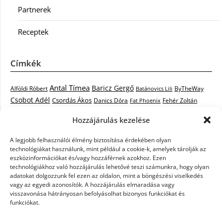
Partnerek
Receptek
Címkék
Antal Tímea
Baricz Gergő
Alföldi Róbert
ByTheWay
Batánovics Lili
Csobot Adél
Csordás Ákos
Danics Dóra
Fat Phoenix
Fehér Zoltán
Király L.
Janicsák Veca
Geszti Péter
Keresztes Ildikó
Hozzájárulás kezelése
Norbert
Kocsis Tibor
Kovács László Stone
Kováts Vera
mentor
A legjobb felhasználói élmény biztosítása érdekében olyan
Muri Enikő
Malek Miklós
Krasznai Tünde
LiL C.
Like
technológiákat használunk, mint például a cookie-k, amelyek tárolják az
RTL Klub
Oláh Gergő
Nagy Feró
Péterffy Lili
Rocktenors
Simon
eszközinformációkat és/vagy hozzáférnek azokhoz. Ezen
Takács Nikolas
technológiákhoz való hozzájárulás lehetővé teszi számunkra, hogy olyan
Szabó Dávid
Szabó Ádám
Cowell
Szikora Róbert
adatokat dolgozzunk fel ezen az oldalon, mint a böngészési viselkedés
Vastag Csaba
Wolf
Vastag Tamás
Tarány Tamás
Tóth Gabi
vagy az egyedi azonosítók. A hozzájárulás elmaradása vagy
visszavonása hátrányosan befolyásolhat bizonyos funkciókat és
X-Faktor
X-Faktor videók
Kati
funkciókat.
X-factor
x faktor döntő