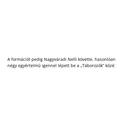
A formációt pedig Nagyváradi Nelli követte, hasonlóan
négy egyértelmű igennel lépett be a „Táborozók” közé: