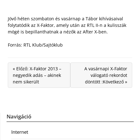
Jövő héten szombaton és vasárnap a Tábor kihívásaival
folytatódik az X-Faktor, amely után az RTL II-n a kulisszák
mögé is bepillanthatnak a nézők az After X-ben.
Forrás: RTL Klub/Sajtóklub
« Előző: X-Faktor 2013 –
A vasárnapi X-Faktor
negyedik adás – akinek
válogató rekordot
nem sikerült
döntött :Következő »
Navigáció
Internet