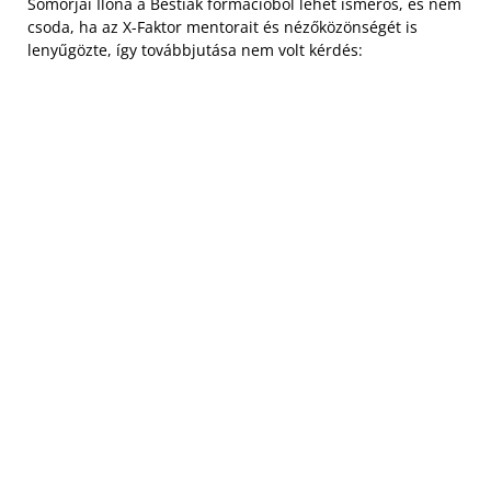
Somorjai Ilona a Bestiák formációból lehet ismerős, és nem
csoda, ha az X-Faktor mentorait és nézőközönségét is
lenyűgözte, így továbbjutása nem volt kérdés: