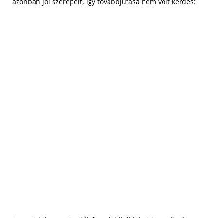
azonban jól szerepelt, így továbbjutása nem volt kérdés: