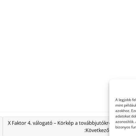
A legjobb f
mint példáu
azokhoz. Ez
adatokat dol
azonosítók.
X Faktor 4. válogató – Körkép a továbbjutókról
bizonyos fun
:Következő »