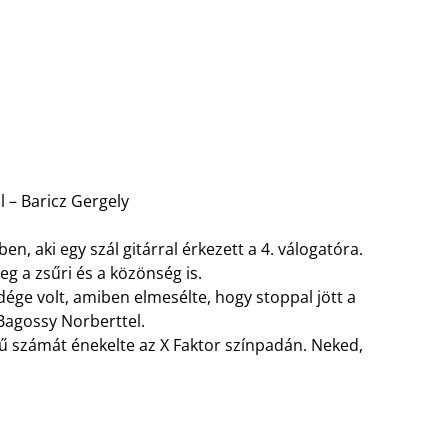
l – Baricz Gergely
n, aki egy szál gitárral érkezett a 4. válogatóra.
g a zsűri és a közönség is.
ége volt, amiben elmesélte, hogy stoppal jött a
 Bagossy Norberttel.
ű számát énekelte az X Faktor színpadán. Neked,