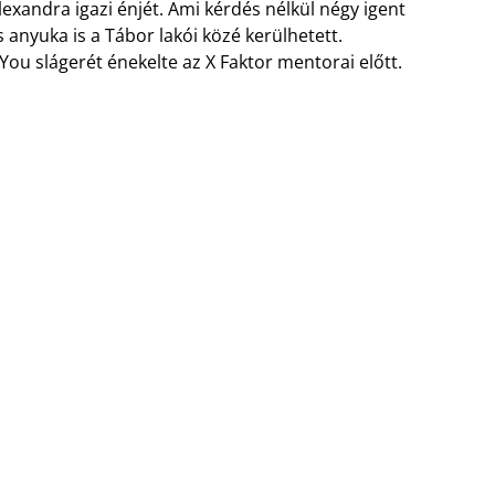
xandra igazi énjét. Ami kérdés nélkül négy igent
 anyuka is a Tábor lakói közé kerülhetett.
 You slágerét énekelte az X Faktor mentorai előtt.