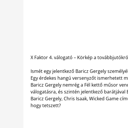
X Faktor 4. válogató – Körkép a továbbjutókró
Ismét egy jelentkező Baricz Gergely személyébe
Egy érdekes hangú versenyzőt ismerhetett me
Baricz Gergely nemrég a Fél kettő műsor vend
válogatásra, és szintén jelentkező barátjával
Baricz Gergely, Chris Isaak, Wicked Game cím
hogy tetszett?