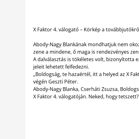
X Faktor 4. válogató – Körkép a továbbjutókr
Abody-Nagy Blankának mondhatjuk nem okozot
zene a mindene, ő maga is rendezvényes zen
A dalválasztás is tökéletes volt, bizonyította
jeleit lehetett felfedezni.
„Boldogság, te hazaértél, itt a helyed az X F
végén Geszti Péter.
Abody-Nagy Blanka, Cserháti Zsuzsa, Boldogsá
X Faktor 4. válogatóján. Neked, hogy tetszett?