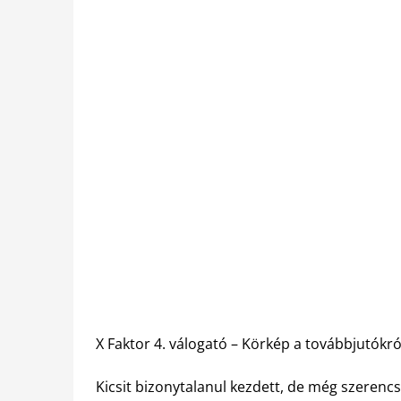
X Faktor 4. válogató – Körkép a továbbjutókr
Kicsit bizonytalanul kezdett, de még szerencs