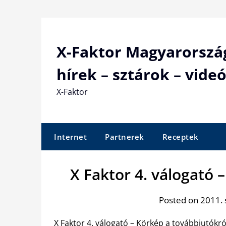
Skip
to
content
X-Faktor Magyarorszá
hírek – sztárok – videó
X-Faktor
Internet
Partnerek
Receptek
X Faktor 4. válogató 
Posted on 2011.
X Faktor 4. válogató – Körkép a továbbjutók