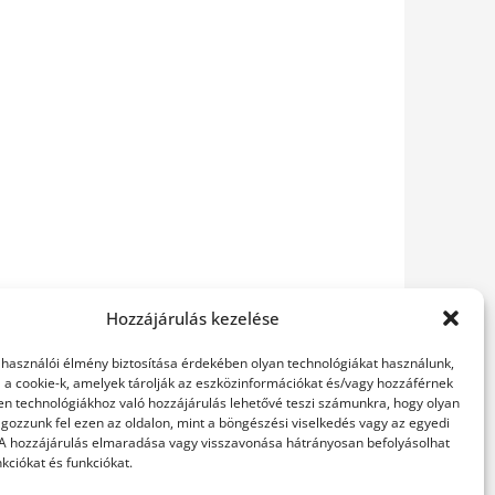
Hozzájárulás kezelése
elhasználói élmény biztosítása érdekében olyan technológiákat használunk,
l a cookie-k, amelyek tárolják az eszközinformációkat és/vagy hozzáférnek
en technológiákhoz való hozzájárulás lehetővé teszi számunkra, hogy olyan
gozzunk fel ezen az oldalon, mint a böngészési viselkedés vagy az egyedi
 A hozzájárulás elmaradása vagy visszavonása hátrányosan befolyásolhat
kciókat és funkciókat.