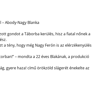
ól – Abody-Nagy Blanka
t gondot a Táborba kerülés, hisz a fiatal nőnek a
ész.
 ezt a tény, hogy még Nagy Ferón is az elérzékenyülés
aktorban!” – mondta a 22 éves Blakának, a produkció
g, gyere haza! című örökzöld slágerét énekelte az