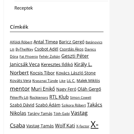
Receptek
Címkék
Antal Tímea
Baricz Gergő
Alföldi Róbert
Batánovics
Csobot Adél
Csordás Ákos
ByTheWay
Danics
Lili
Geszti Péter
Dóra
Fat Phoenix
Fehér Zoltán
Király L.
Janicsák Veca
Keresztes Ildikó
Norbert
Kocsis Tibor
Kovács László Stone
Kováts Vera
Malek Miklós
Krasznai Tünde
LiL C.
Like
mentor
Muri Enikő
Oláh Gergő
Nagy Feró
RTL Klub
Péterffy Lili
Rocktenors
Simon Cowell
Takács
Szabó Dávid
Szabó Ádám
Szikora Róbert
Vastag
Nikolas
Tarány Tamás
Tóth Gabi
X-
Csaba
Wolf Kati
Vastag Tamás
X-factor