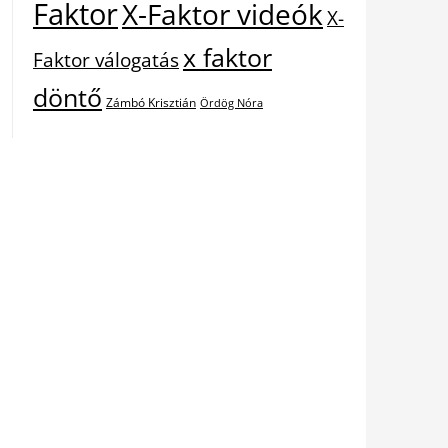
Faktor
X-Faktor videók
X-
x faktor
Faktor válogatás
döntő
Zámbó Krisztián
Ördög Nóra