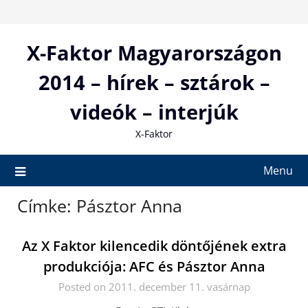
Skip
to
content
X-Faktor Magyarországon
2014 – hírek – sztárok –
videók – interjúk
X-Faktor
Menu
Címke:
Pásztor Anna
Az X Faktor kilencedik döntőjének extra
produkciója: AFC és Pásztor Anna
Posted on 2011. december 11. vasárnap