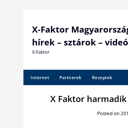
Skip
to
content
X-Faktor Magyarorszá
hírek – sztárok – videó
X-Faktor
Internet
Partnerek
Receptek
X Faktor harmadik é
Posted on 201