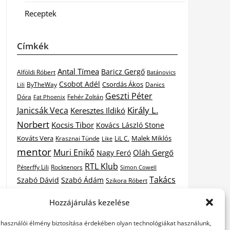
Receptek
Címkék
Antal Tímea
Baricz Gergő
Alföldi Róbert
Batánovics
Csobot Adél
Csordás Ákos
ByTheWay
Danics
Lili
Geszti Péter
Dóra
Fat Phoenix
Fehér Zoltán
Király L.
Janicsák Veca
Keresztes Ildikó
Norbert
Kocsis Tibor
Kovács László Stone
Kováts Vera
Malek Miklós
Krasznai Tünde
LiL C.
Like
mentor
Muri Enikő
Oláh Gergő
Nagy Feró
RTL Klub
Péterffy Lili
Rocktenors
Simon Cowell
Takács
Szabó Dávid
Szabó Ádám
Szikora Róbert
Vastag
Nikolas
Tarány Tamás
Tóth Gabi
Hozzájárulás kezelése
X-
Csaba
Wolf Kati
Vastag Tamás
X-factor
elhasználói élmény biztosítása érdekében olyan technológiákat használunk,