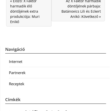
« Előző: X Faktor
Az X Faktor harmadik
harmadik élő
döntőjének párbaja:
döntőjének extra
Batánovics Lili és Eckert
produkciója: Muri
Anikó :Következő »
Enikő
Navigáció
Internet
Partnerek
Receptek
Címkék