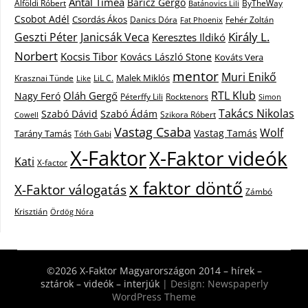
Antal Tímea
Baricz Gergő
Alföldi Róbert
ByTheWay
Batánovics Lili
Csobot Adél
Csordás Ákos
Danics Dóra
Fat Phoenix
Fehér Zoltán
Király L.
Janicsák Veca
Geszti Péter
Keresztes Ildikó
Norbert
Kocsis Tibor
Kovács László Stone
Kováts Vera
mentor
Muri Enikő
Malek Miklós
Krasznai Tünde
LiL C.
Like
RTL Klub
Oláh Gergő
Nagy Feró
Péterffy Lili
Rocktenors
Simon
Takács Nikolas
Szabó Dávid
Szabó Ádám
Cowell
Szikora Róbert
Vastag Csaba
Wolf
Vastag Tamás
Tarány Tamás
Tóth Gabi
X-Faktor
X-Faktor videók
Kati
X-factor
x faktor döntő
X-Faktor válogatás
Zámbó
Krisztián
Ördög Nóra
©2026 X-Faktor Magyarországon 2014 – hírek –
sztárok – videók – interjúk
| Design:
Newspaperly
WordPress Theme