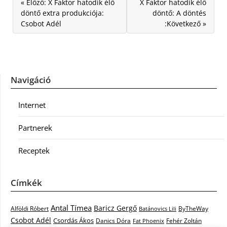
« Előző: X Faktor hatodik élő
X Faktor hatodik élő
döntő extra produkciója:
döntő: A döntés
Csobot Adél
:Következő »
Navigáció
Internet
Partnerek
Receptek
Címkék
Antal Tímea
Baricz Gergő
Alföldi Róbert
ByTheWay
Batánovics Lili
Csobot Adél
Csordás Ákos
Danics Dóra
Fat Phoenix
Fehér Zoltán