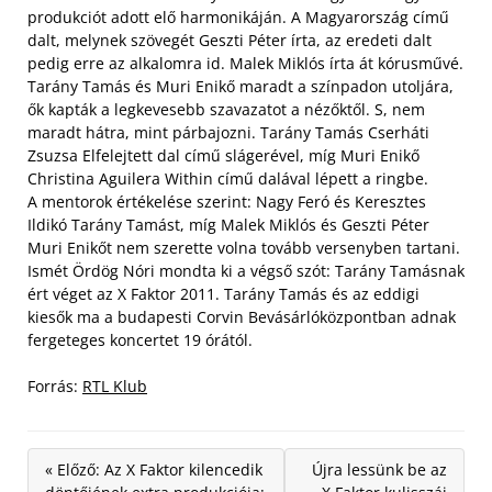
produkciót adott elő harmonikáján. A Magyarország című
dalt, melynek szövegét Geszti Péter írta, az eredeti dalt
pedig erre az alkalomra id. Malek Miklós írta át kórusművé.
Tarány Tamás és Muri Enikő maradt a színpadon utoljára,
ők kapták a legkevesebb szavazatot a nézőktől. S, nem
maradt hátra, mint párbajozni. Tarány Tamás Cserháti
Zsuzsa Elfelejtett dal című slágerével, míg Muri Enikő
Christina Aguilera Within című dalával lépett a ringbe.
A mentorok értékelése szerint: Nagy Feró és Keresztes
Ildikó Tarány Tamást, míg Malek Miklós és Geszti Péter
Muri Enikőt nem szerette volna tovább versenyben tartani.
Ismét Ördög Nóri mondta ki a végső szót: Tarány Tamásnak
ért véget az X Faktor 2011. Tarány Tamás és az eddigi
kiesők ma a budapesti Corvin Bevásárlóközpontban adnak
fergeteges koncertet 19 órától.
Forrás:
RTL Klub
« Előző: Az X Faktor kilencedik
Újra lessünk be az