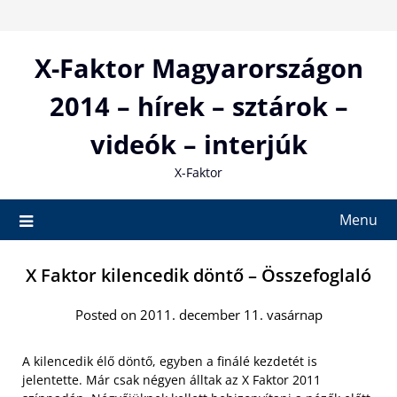
Skip
to
content
X-Faktor Magyarországon
2014 – hírek – sztárok –
videók – interjúk
X-Faktor
Menu
X Faktor kilencedik döntő – Összefoglaló
Posted on 2011. december 11. vasárnap
A kilencedik élő döntő, egyben a finálé kezdetét is
jelentette. Már csak négyen álltak az X Faktor 2011