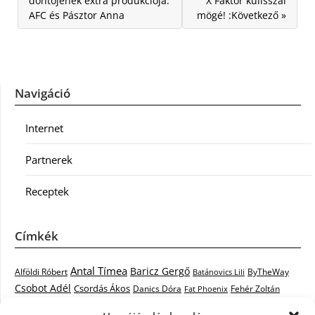
döntőjének extra produkciója:
X Faktor kulisszái
AFC és Pásztor Anna
mögé! :Következő »
Navigáció
Internet
Partnerek
Receptek
Címkék
Antal Tímea
Baricz Gergő
Alföldi Róbert
ByTheWay
Batánovics Lili
Csobot Adél
Csordás Ákos
Danics Dóra
Fat Phoenix
Fehér Zoltán
Király L.
Janicsák Veca
Geszti Péter
Keresztes Ildikó