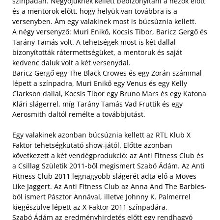
színpadán. Négyőjüknek kellett bebizonyítani a nézők előtt
és a mentorok előtt, hogy helyük van továbbra is a
versenyben. Ám egy valakinek most is búcsúznia kellett.
A négy versenyző: Muri Enikő, Kocsis Tibor, Baricz Gergő és
Tarány Tamás volt. A tehetségek most is két dallal
bizonyították rátermettségüket, a mentoruk és saját
kedvenc daluk volt a két versenydal.
Baricz Gergő egy The Black Crowes és egy Zorán számmal
lépett a színpadra, Muri Enikő egy Venus és egy Kelly
Clarkson dallal, Kocsis Tibor egy Bruno Mars és egy Katona
Klári slágerrel, míg Tarány Tamás Vad Fruttik és egy
Aerosmith daltól remélte a továbbjutást.
Egy valakinek azonban búcsúznia kellett az RTL Klub X
Faktor tehetségkutató show-jától. Előtte azonban
következett a két vendégprodukció: az Anti Fitness Club és
a Csillag Születik 2011-ből megismert Szabó Ádám. Az Anti
Fitness Club 2011 legnagyobb slágerét adta elő a Moves
Like Jaggert. Az Anti Fitness Club az Anna And The Barbies-
ból ismert Pásztor Annával, illetve Johnny K. Palmerrel
kiegészülve lépett az X-Faktor 2011 színpadára.
Szabó Ádám az eredményhirdetés előtt egy rendhagyó