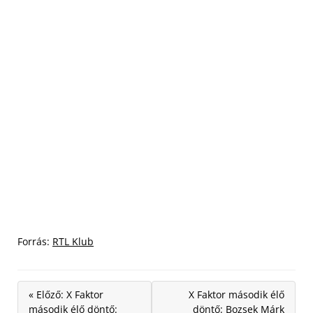
Forrás:
RTL Klub
« Előző: X Faktor
X Faktor második élő
második élő döntő:
döntő: Bozsek Márk