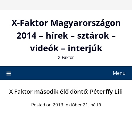
Skip
to
content
X-Faktor Magyarországon
2014 – hírek – sztárok –
videók – interjúk
X-Faktor
Menu
X Faktor második élő döntő: Péterffy Lili
Posted on 2013. október 21. hétfő