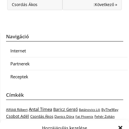
Csordás Ákos
:Következő »
Navigáció
Internet
Partnerek
Receptek
Címkék
Antal Tímea
Baricz Gergő
Alföldi Róbert
ByTheWay
Batánovics Lili
Csobot Adél
Csordás Ákos
Danics Dóra
Fat Phoenix
Fehér Zoltán
Király L.
Janicsák Veca
Geszti Péter
Keresztes Ildikó
Hozzájárulás kezelése