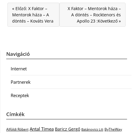
« Előző: X Faktor –
X Faktor – Mentorok háza –
Mentorok háza – A
A döntés – Rocktenors és
döntés – Kováts Vera
Apollo 23 :Következő »
Navigáció
Internet
Partnerek
Receptek
Címkék
Antal Tímea
Baricz Gergő
Alföldi Róbert
ByTheWay
Batánovics Lili