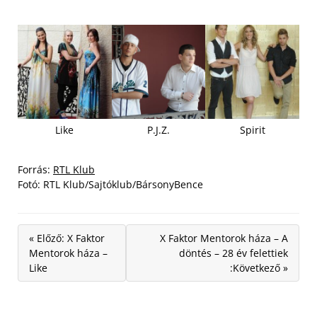
Like
P.J.Z.
Spirit
Forrás:
RTL Klub
Fotó: RTL Klub/Sajtóklub/BársonyBence
« Előző: X Faktor
X Faktor Mentorok háza – A
Mentorok háza –
döntés – 28 év felettiek
Like
:Következő »