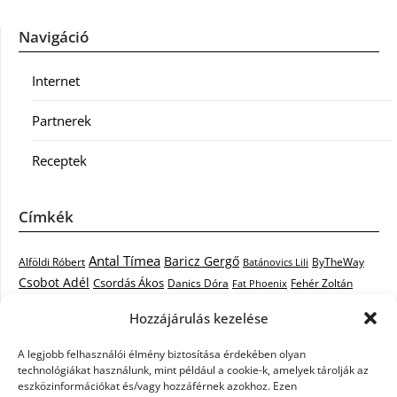
Navigáció
Internet
Partnerek
Receptek
Címkék
Antal Tímea
Baricz Gergő
Alföldi Róbert
ByTheWay
Batánovics Lili
Csobot Adél
Csordás Ákos
Danics Dóra
Fat Phoenix
Fehér Zoltán
Király L.
Janicsák Veca
Geszti Péter
Keresztes Ildikó
Hozzájárulás kezelése
Norbert
Kocsis Tibor
Kovács László Stone
Kováts Vera
mentor
A legjobb felhasználói élmény biztosítása érdekében olyan
Muri Enikő
Malek Miklós
Krasznai Tünde
LiL C.
Like
technológiákat használunk, mint például a cookie-k, amelyek tárolják az
RTL Klub
Oláh Gergő
Nagy Feró
Péterffy Lili
Rocktenors
Simon
eszközinformációkat és/vagy hozzáférnek azokhoz. Ezen