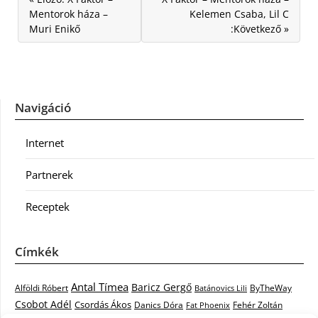
Mentorok háza –
Kelemen Csaba, Lil C
Muri Enikő
:Következő »
Navigáció
Internet
Partnerek
Receptek
Címkék
Antal Tímea
Baricz Gergő
Alföldi Róbert
ByTheWay
Batánovics Lili
Csobot Adél
Csordás Ákos
Danics Dóra
Fat Phoenix
Fehér Zoltán