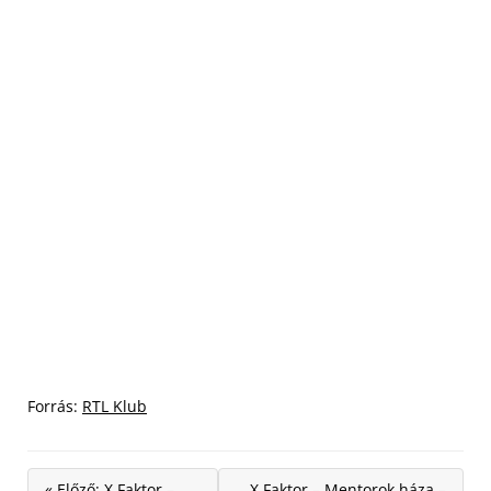
Forrás:
RTL Klub
« Előző: X Faktor –
X Faktor – Mentorok háza –