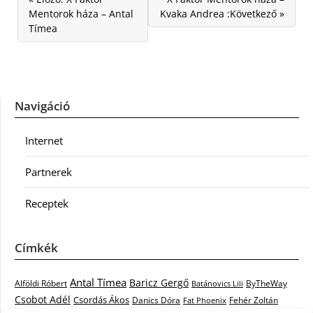
Mentorok háza – Antal
Kvaka Andrea :Következő »
Tímea
Navigáció
Internet
Partnerek
Receptek
Címkék
Antal Tímea
Baricz Gergő
Alföldi Róbert
ByTheWay
Batánovics Lili
Csobot Adél
Csordás Ákos
Danics Dóra
Fat Phoenix
Fehér Zoltán