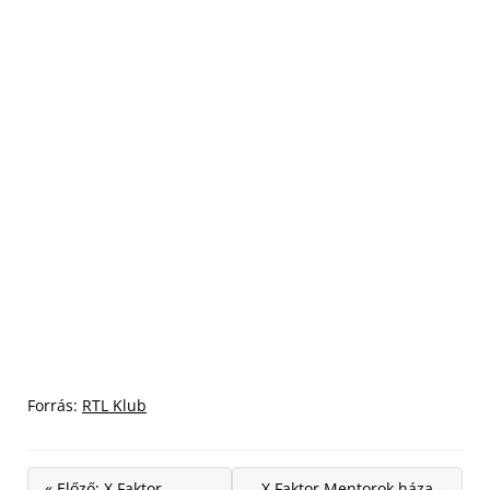
Forrás:
RTL Klub
« Előző: X Faktor
X Faktor Mentorok háza –