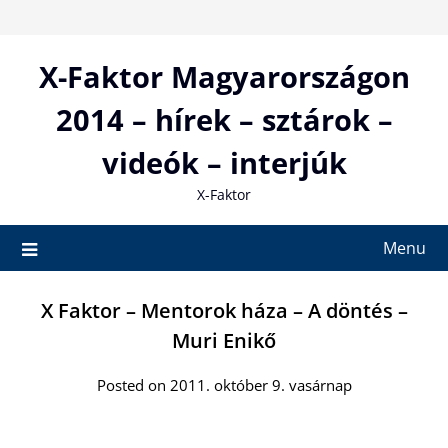
Skip
to
content
X-Faktor Magyarországon
2014 – hírek – sztárok –
videók – interjúk
X-Faktor
Menu
X Faktor – Mentorok háza – A döntés –
Muri Enikő
Posted on 2011. október 9. vasárnap