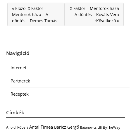
« Előző: X Faktor –
X Faktor – Mentorok háza
Mentorok háza – A
– A döntés – Kováts Vera
döntés – Demes Tamás
:Következő »
Navigáció
Internet
Partnerek
Receptek
Címkék
Antal Tímea
Baricz Gergő
Alföldi Róbert
ByTheWay
Batánovics Lili