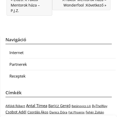
Mentorok háza –
Wonderfool :Következő »
P.J.Z.
Navigáció
Internet
Partnerek
Receptek
Címkék
Antal Tímea
Baricz Gergő
Alföldi Róbert
ByTheWay
Batánovics Lili
Csobot Adél
Csordás Ákos
Danics Dóra
Fat Phoenix
Fehér Zoltán