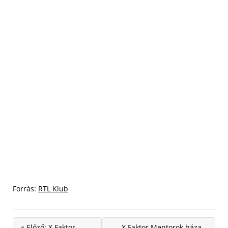
Forrás:
RTL Klub
« Előző: X Faktor
X Faktor Mentorok háza –