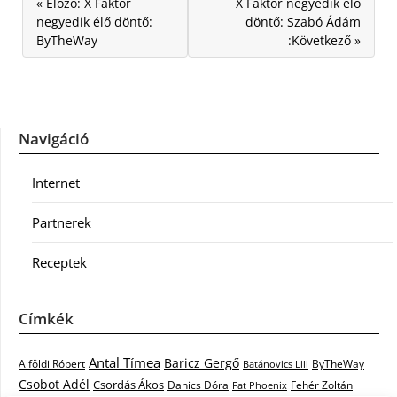
« Előző: X Faktor
X Faktor negyedik élő
negyedik élő döntő:
döntő: Szabó Ádám
ByTheWay
:Következő »
Navigáció
Internet
Partnerek
Receptek
Címkék
Antal Tímea
Baricz Gergő
Alföldi Róbert
ByTheWay
Batánovics Lili
Csobot Adél
Csordás Ákos
Danics Dóra
Fat Phoenix
Fehér Zoltán