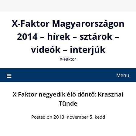
Skip
to
content
X-Faktor Magyarországon
2014 – hírek – sztárok –
videók – interjúk
X-Faktor
Menu
X Faktor negyedik élő döntő: Krasznai
Tünde
Posted on 2013. november 5. kedd