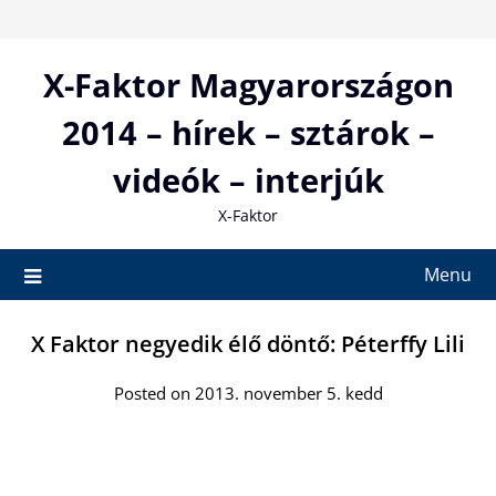
Skip
to
content
X-Faktor Magyarországon
2014 – hírek – sztárok –
videók – interjúk
X-Faktor
Menu
X Faktor negyedik élő döntő: Péterffy Lili
Posted on 2013. november 5. kedd