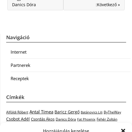
Danics Dóra
:Következő »
Navigáció
Internet
Partnerek
Receptek
Címkék
Antal Tímea
Baricz Gergő
Alföldi Róbert
ByTheWay
Batánovics Lili
Csobot Adél
Csordás Ákos
Danics Dóra
Fat Phoenix
Fehér Zoltán
Király L.
Janicsák Veca
Geszti Péter
Keresztes Ildikó
Hozzájárulás kezelése