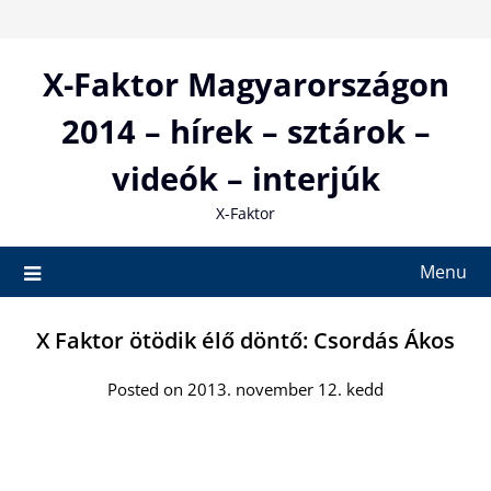
Skip
to
content
X-Faktor Magyarországon
2014 – hírek – sztárok –
videók – interjúk
X-Faktor
Menu
X Faktor ötödik élő döntő: Csordás Ákos
Posted on 2013. november 12. kedd