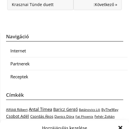
Krasznai Tünde duett
:Következő »
Navigáció
Internet
Partnerek
Receptek
Címkék
Antal Tímea
Baricz Gergő
Alföldi Róbert
ByTheWay
Batánovics Lili
Csobot Adél
Csordás Ákos
Danics Dóra
Fat Phoenix
Fehér Zoltán
Király L.
Janicsák Veca
Geszti Péter
Keresztes Ildikó
Hozzájárulás kezelése