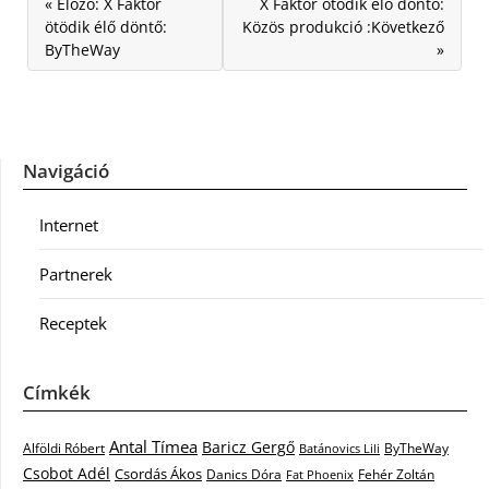
« Előző: X Faktor
X Faktor ötödik élő döntő:
ötödik élő döntő:
Közös produkció :Következő
ByTheWay
»
Navigáció
Internet
Partnerek
Receptek
Címkék
Antal Tímea
Baricz Gergő
Alföldi Róbert
ByTheWay
Batánovics Lili
Csobot Adél
Csordás Ákos
Danics Dóra
Fat Phoenix
Fehér Zoltán