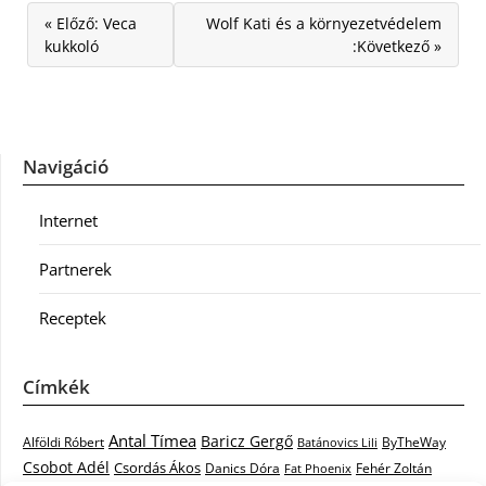
« Előző: Veca
Wolf Kati és a környezetvédelem
kukkoló
:Következő »
Navigáció
Internet
Partnerek
Receptek
Címkék
Antal Tímea
Baricz Gergő
Alföldi Róbert
ByTheWay
Batánovics Lili
Csobot Adél
Csordás Ákos
Danics Dóra
Fat Phoenix
Fehér Zoltán