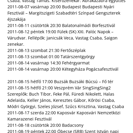
Csaba, Vastag Tamás. Kísérőzenekar: Abrakazabra együttes
2011-08-07 vasárnap 20:00 Budapest Budapesti Nyári
Fesztivál – Margitszigeti Szabadtéri Színpad Gengszterek
éjszakája
2011-08-11 csütörtök 20:30 Balatonalmádi Borfesztivál
2011-08-12 péntek 19:00 Fülek (SK) XXI. Palóc Napok –
Várudvar. Fellépők: Janicsák Veca, Vastag Csaba, Saigon
zenekar.
2011-08-13 szombat 21:30 Fertőszéplak
2011-08-13 szombat 01:00 Tatárszentgyörgy
2011-08-14 vasárnap 14:30 Fehérgyarmat
2011-08-14 vasárnap 20:00 Kétegyháza Pogácsafesztivál
2011-08-15 hétfő 17:00 Buzsák Buzsáki Búcsú – Fő tér
2011-08-15 hétfő 21:00 Veszprém Vár SingSingSing2
Szereplők: Buch Tibor, Feke Pál, Füredi Nikolett, Halas
Adelaida, Keller János, Keresztes Gábor, Kőrösi Csaba,
Módri Györgyi, Szeles József, Szűcs Krisztina, Vastag Csaba
2011-08-17 szerda 22:00 Kaposvár Kaposvári Nemzetközi
Kamarazenei Fesztivál
2011-08-18 csütörtök 20:00 Badacsony
2011-08-19 péntek 22:00 Óbecse (SRB) Szent István napi