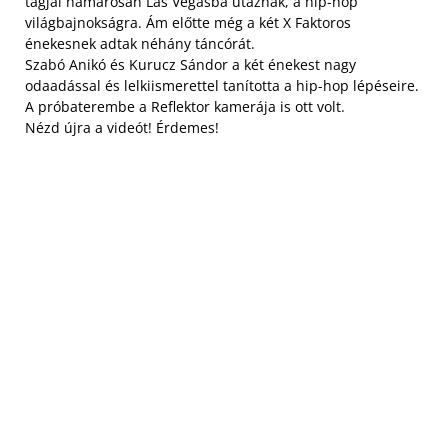
tagjai hamarosan Las Vegasba utaznak, a hip-hop
világbajnokságra. Ám előtte még a két X Faktoros
énekesnek adtak néhány táncórát.
Szabó Anikó és Kurucz Sándor a két énekest nagy
odaadással és lelkiismerettel tanította a hip-hop lépéseire.
A próbaterembe a Reflektor kamerája is ott volt.
Nézd újra a videót! Érdemes!