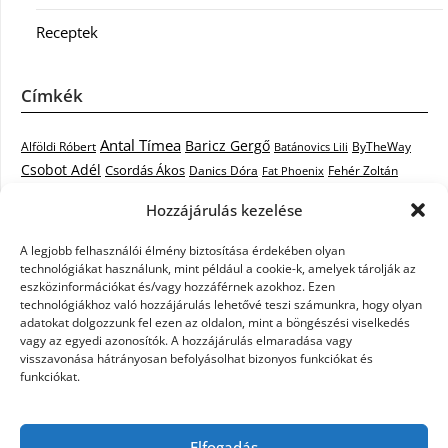
Receptek
Címkék
Antal Tímea
Baricz Gergő
Alföldi Róbert
ByTheWay
Batánovics Lili
Csobot Adél
Csordás Ákos
Danics Dóra
Fat Phoenix
Fehér Zoltán
Király L.
Janicsák Veca
Geszti Péter
Keresztes Ildikó
Hozzájárulás kezelése
Norbert
Kocsis Tibor
Kovács László Stone
Kováts Vera
mentor
A legjobb felhasználói élmény biztosítása érdekében olyan
Muri Enikő
Malek Miklós
Krasznai Tünde
LiL C.
Like
technológiákat használunk, mint például a cookie-k, amelyek tárolják az
RTL Klub
Oláh Gergő
Nagy Feró
Péterffy Lili
Rocktenors
Simon
eszközinformációkat és/vagy hozzáférnek azokhoz. Ezen
Takács Nikolas
technológiákhoz való hozzájárulás lehetővé teszi számunkra, hogy olyan
Szabó Dávid
Szabó Ádám
Cowell
Szikora Róbert
adatokat dolgozzunk fel ezen az oldalon, mint a böngészési viselkedés
Vastag Csaba
Wolf
Vastag Tamás
Tarány Tamás
Tóth Gabi
vagy az egyedi azonosítók. A hozzájárulás elmaradása vagy
visszavonása hátrányosan befolyásolhat bizonyos funkciókat és
X-Faktor
X-Faktor videók
Kati
funkciókat.
X-factor
x faktor döntő
X-Faktor válogatás
Zámbó
Elfogadás