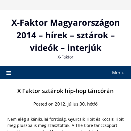
Skip
to
content
X-Faktor Magyarországon
2014 – hírek – sztárok –
videók – interjúk
X-Faktor
Menu
X Faktor sztárok hip-hop táncórán
Posted on 2012. július 30. hétfő
Nem elég a kánikulai forróság, Gyurcsik Tibit és Kocsis Tibit
még pluszba is megizzasztották. A The Core tánccsoport