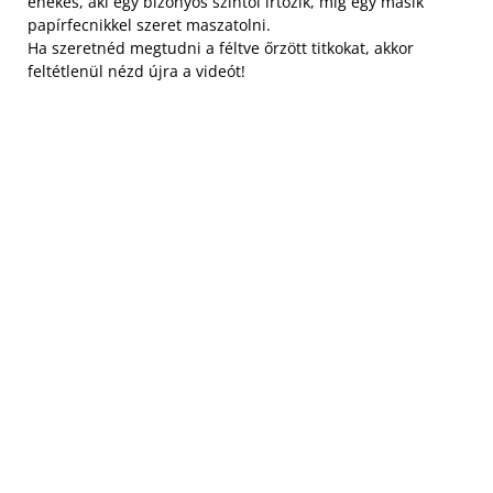
énekes, aki egy bizonyos színtől irtózik, míg egy másik
papírfecnikkel szeret maszatolni.
Ha szeretnéd megtudni a féltve őrzött titkokat, akkor
feltétlenül nézd újra a videót!