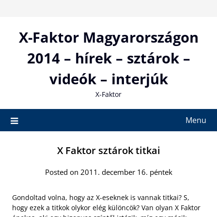
Skip
to
content
X-Faktor Magyarországon
2014 – hírek – sztárok –
videók – interjúk
X-Faktor
Menu
X Faktor sztárok titkai
Posted on 2011. december 16. péntek
Gondoltad volna, hogy az X-eseknek is vannak titkai? S,
hogy ezek a titkok olykor elég különcök? Van olyan X Faktor