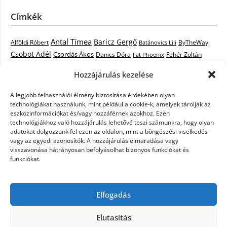
Címkék
Antal Tímea
Baricz Gergő
Alföldi Róbert
ByTheWay
Batánovics Lili
Csobot Adél
Csordás Ákos
Danics Dóra
Fat Phoenix
Fehér Zoltán
Király L.
Janicsák Veca
Geszti Péter
Keresztes Ildikó
Hozzájárulás kezelése
Norbert
Kocsis Tibor
Kovács László Stone
Kováts Vera
mentor
A legjobb felhasználói élmény biztosítása érdekében olyan
Muri Enikő
Malek Miklós
Krasznai Tünde
LiL C.
Like
technológiákat használunk, mint például a cookie-k, amelyek tárolják az
RTL Klub
Oláh Gergő
Nagy Feró
Péterffy Lili
Rocktenors
Simon
eszközinformációkat és/vagy hozzáférnek azokhoz. Ezen
Takács Nikolas
technológiákhoz való hozzájárulás lehetővé teszi számunkra, hogy olyan
Szabó Dávid
Szabó Ádám
Cowell
Szikora Róbert
adatokat dolgozzunk fel ezen az oldalon, mint a böngészési viselkedés
Vastag Csaba
Wolf
Vastag Tamás
Tarány Tamás
Tóth Gabi
vagy az egyedi azonosítók. A hozzájárulás elmaradása vagy
visszavonása hátrányosan befolyásolhat bizonyos funkciókat és
X-Faktor
X-Faktor videók
Kati
funkciókat.
X-factor
x faktor döntő
X-Faktor válogatás
Zámbó
Elfogadás
Krisztián
Ördög Nóra
Elutasítás