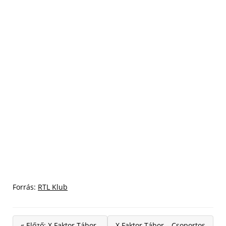
Forrás:
RTL Klub
« Előző: X Faktor Tábor
X Faktor Tábor – Csoportos