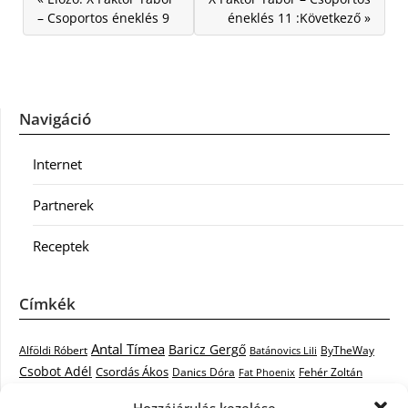
– Csoportos éneklés 9
éneklés 11 :Következő »
Navigáció
Internet
Partnerek
Receptek
Címkék
Antal Tímea
Baricz Gergő
Alföldi Róbert
ByTheWay
Batánovics Lili
Csobot Adél
Csordás Ákos
Danics Dóra
Fat Phoenix
Fehér Zoltán
Király L.
Janicsák Veca
Geszti Péter
Keresztes Ildikó