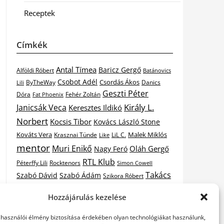
Receptek
Címkék
Antal Tímea
Baricz Gergő
Alföldi Róbert
Batánovics
Csobot Adél
Csordás Ákos
ByTheWay
Danics
Lili
Geszti Péter
Dóra
Fat Phoenix
Fehér Zoltán
Király L.
Janicsák Veca
Keresztes Ildikó
Norbert
Kocsis Tibor
Kovács László Stone
Kováts Vera
Malek Miklós
Krasznai Tünde
LiL C.
Like
mentor
Muri Enikő
Oláh Gergő
Nagy Feró
RTL Klub
Péterffy Lili
Rocktenors
Simon Cowell
Takács
Szabó Dávid
Szabó Ádám
Szikora Róbert
Vastag
Nikolas
Tarány Tamás
Tóth Gabi
Hozzájárulás kezelése
X-
Csaba
Wolf Kati
Vastag Tamás
X-factor
elhasználói élmény biztosítása érdekében olyan technológiákat használunk,