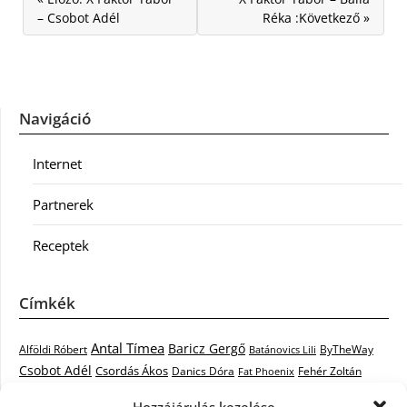
– Csobot Adél
Réka :Következő »
Navigáció
Internet
Partnerek
Receptek
Címkék
Antal Tímea
Baricz Gergő
Alföldi Róbert
ByTheWay
Batánovics Lili
Csobot Adél
Csordás Ákos
Danics Dóra
Fat Phoenix
Fehér Zoltán
Király L.
Janicsák Veca
Geszti Péter
Keresztes Ildikó