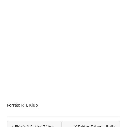
Forrás:
RTL Klub
« Előző: X Faktor Tábor
X Faktor Tábor – Balla