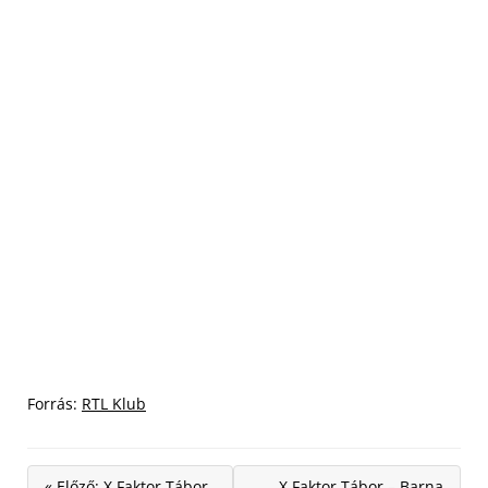
Forrás:
RTL Klub
« Előző: X Faktor Tábor
X Faktor Tábor – Barna