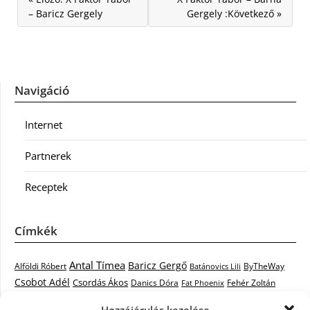
– Baricz Gergely
Gergely :Következő »
Navigáció
Internet
Partnerek
Receptek
Címkék
Antal Tímea
Baricz Gergő
Alföldi Róbert
ByTheWay
Batánovics Lili
Csobot Adél
Csordás Ákos
Danics Dóra
Fat Phoenix
Fehér Zoltán
Király L.
Janicsák Veca
Geszti Péter
Keresztes Ildikó