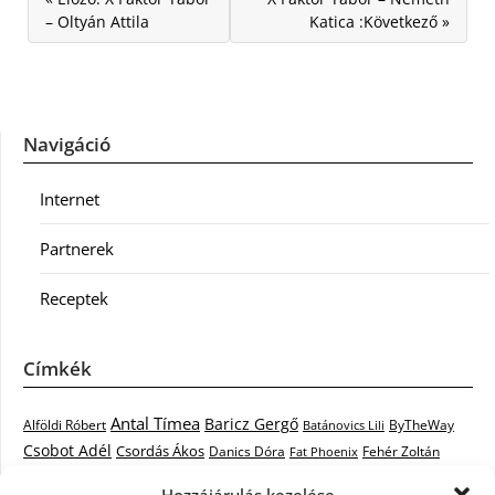
– Oltyán Attila
Katica :Következő »
Navigáció
Internet
Partnerek
Receptek
Címkék
Antal Tímea
Baricz Gergő
Alföldi Róbert
ByTheWay
Batánovics Lili
Csobot Adél
Csordás Ákos
Danics Dóra
Fat Phoenix
Fehér Zoltán
Király L.
Janicsák Veca
Geszti Péter
Keresztes Ildikó