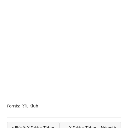
Forrás:
RTL Klub
« Előző: X Faktor Tábor
X Faktor Tábor – Németh