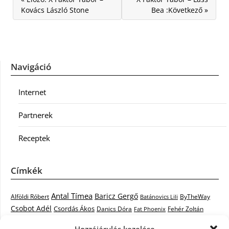
Kovács László Stone
Bea :Következő »
Navigáció
Internet
Partnerek
Receptek
Címkék
Antal Tímea
Baricz Gergő
Alföldi Róbert
ByTheWay
Batánovics Lili
Csobot Adél
Csordás Ákos
Danics Dóra
Fat Phoenix
Fehér Zoltán
Király L.
Janicsák Veca
Geszti Péter
Keresztes Ildikó