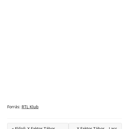
Forrás:
RTL Klub
« Előző: X Faktor Tábor –
X Faktor Tábor – Lass