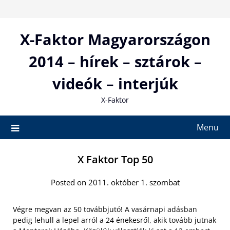
Skip
to
content
X-Faktor Magyarországon
2014 – hírek – sztárok –
videók – interjúk
X-Faktor
Menu
X Faktor Top 50
Posted on 2011. október 1. szombat
Végre megvan az 50 továbbjutó! A vasárnapi adásban
pedig lehull a lepel arról a 24 énekesről, akik tovább jutnak