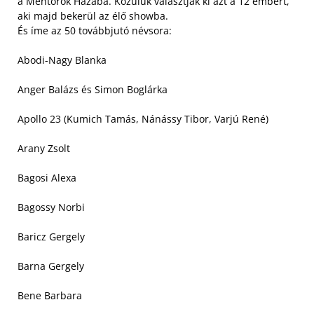
a Mentorok Házába. Közülük választják ki azt a 12 embert,
aki majd bekerül az élő showba.
És íme az 50 továbbjutó névsora:
Abodi-Nagy Blanka
Anger Balázs és Simon Boglárka
Apollo 23 (Kumich Tamás, Nánássy Tibor, Varjú René)
Arany Zsolt
Bagosi Alexa
Bagossy Norbi
Baricz Gergely
Barna Gergely
Bene Barbara