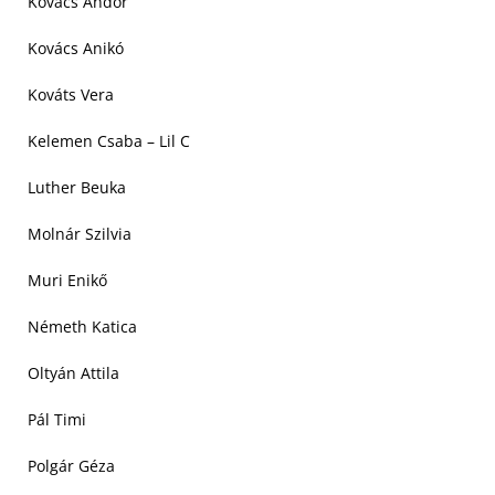
Kovács Andor
Kovács Anikó
Kováts Vera
Kelemen Csaba – Lil C
Luther Beuka
Molnár Szilvia
Muri Enikő
Németh Katica
Oltyán Attila
Pál Timi
Polgár Géza