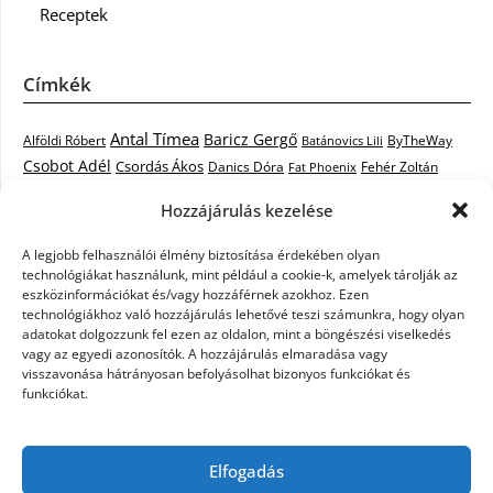
Receptek
Címkék
Antal Tímea
Baricz Gergő
Alföldi Róbert
ByTheWay
Batánovics Lili
Csobot Adél
Csordás Ákos
Danics Dóra
Fat Phoenix
Fehér Zoltán
Király L.
Janicsák Veca
Geszti Péter
Keresztes Ildikó
Hozzájárulás kezelése
Norbert
Kocsis Tibor
Kovács László Stone
Kováts Vera
mentor
A legjobb felhasználói élmény biztosítása érdekében olyan
Muri Enikő
Malek Miklós
Krasznai Tünde
LiL C.
Like
technológiákat használunk, mint például a cookie-k, amelyek tárolják az
RTL Klub
Oláh Gergő
Nagy Feró
Péterffy Lili
Rocktenors
Simon
eszközinformációkat és/vagy hozzáférnek azokhoz. Ezen
Takács Nikolas
technológiákhoz való hozzájárulás lehetővé teszi számunkra, hogy olyan
Szabó Dávid
Szabó Ádám
Cowell
Szikora Róbert
adatokat dolgozzunk fel ezen az oldalon, mint a böngészési viselkedés
Vastag Csaba
Wolf
Vastag Tamás
Tarány Tamás
Tóth Gabi
vagy az egyedi azonosítók. A hozzájárulás elmaradása vagy
visszavonása hátrányosan befolyásolhat bizonyos funkciókat és
X-Faktor
X-Faktor videók
Kati
funkciókat.
X-factor
x faktor döntő
X-Faktor válogatás
Zámbó
Elfogadás
Krisztián
Ördög Nóra