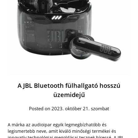
A JBL Bluetooth fülhallgató hosszú
üzemidejű
Posted on 2023. október 21. szombat
A márka az audioipar egyik legmegbízhatóbb és
legismertebb neve, amit kiváló minőségi termékei és
innovatív technológiai megoldásai tesznek híressé. A
JBL