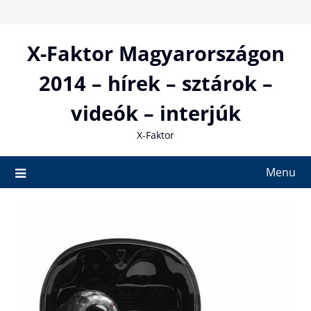
Skip
to
content
X-Faktor Magyarországon
2014 – hírek – sztárok –
videók – interjúk
X-Faktor
Menu