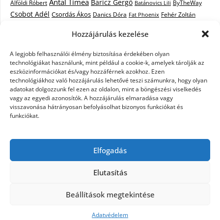
Antal Tímea
Baricz Gergő
Alföldi Róbert
ByTheWay
Batánovics Lili
Csobot Adél
Csordás Ákos
Danics Dóra
Fat Phoenix
Fehér Zoltán
Király L.
Janicsák Veca
Geszti Péter
Keresztes Ildikó
Hozzájárulás kezelése
Norbert
Kocsis Tibor
Kovács László Stone
Kováts Vera
mentor
A legjobb felhasználói élmény biztosítása érdekében olyan
Muri Enikő
Malek Miklós
Krasznai Tünde
LiL C.
Like
technológiákat használunk, mint például a cookie-k, amelyek tárolják az
RTL Klub
Oláh Gergő
Nagy Feró
Péterffy Lili
Rocktenors
Simon
eszközinformációkat és/vagy hozzáférnek azokhoz. Ezen
Takács Nikolas
technológiákhoz való hozzájárulás lehetővé teszi számunkra, hogy olyan
Szabó Dávid
Szabó Ádám
Cowell
Szikora Róbert
adatokat dolgozzunk fel ezen az oldalon, mint a böngészési viselkedés
Vastag Csaba
Wolf
Vastag Tamás
Tarány Tamás
Tóth Gabi
vagy az egyedi azonosítók. A hozzájárulás elmaradása vagy
visszavonása hátrányosan befolyásolhat bizonyos funkciókat és
X-Faktor
X-Faktor videók
Kati
funkciókat.
X-factor
x faktor döntő
X-Faktor válogatás
Zámbó
Elfogadás
Krisztián
Ördög Nóra
Elutasítás
©2026 X-Faktor Magyarországon 2014 – hírek –
Beállítások megtekintése
sztárok – videók – interjúk
| Design:
Newspaperly
WordPress Theme
Adatvédelem