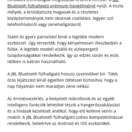
Bluetooth fülhallgató prémium hangélményt
nyújt. A tiszta
mélyek, a kristálytiszta magasak és a részletes
középtartományok nem okoznak csalódást, legyen szó
telefonhívásról vagy zenehallgatásról.
Stabil és gyors párosítást kínál a legtöbb modern
eszközzel. Úgy tervezték, hogy kényelmesen illeszkedjen a
fülbe. A legtöbb modell vízálló és vízlepergető
tulajdonságokkal rendelkezik, így az edzés során és esős
időben is bátran használható.
A JBL Bluetooth fülhallgató hosszú üzemidővel bír. Több
órás lejátszást kínál egyetlen töltéssel biztosítva, hogy a
nap folyamán nem maradjon zene nélkül.
Az érintésvezérlés, a beépített mikrofonok és az egyéb
intelligens funkciók lehetővé teszik a hangerőszabályzást
és a hívások kezelését anélkül, hogy elő kellene venni a
mobilt. A JBL Bluetooth fülhallgató széles kompatibilitással
rendelkezik, beleértve az Android és iOS eszközöket.