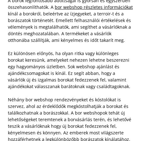
A borok legfontosabb adottságai is gyorsan és egyszerűen
összehasonlíthatók. A
bor webshop részletes információkat
kínál a borokról, beleértve az ízjegyeket, a terroir-t és a
borászatok történetét. Emellett felhasználói értékelések és
vélemények is megtalálhatók, ami segíthet a vásárlóknak a
döntés meghozatalában. A termékeket a vásárlók
otthonába szállítják, ami kényelmes és időt takarít meg.
Ez különösen előnyös, ha olyan ritka vagy különleges
borokat keresünk, amelyeket nehezen lehetne beszerezni
egy hagyományos üzletben. Sok webshop ajánlást és
ajándékcsomagokat is kínál. Ez segít abban, hogy a
vásárlók új és izgalmas borokat fedezzenek fel, valamint
ajándékokat válasszanak barátoknak vagy családtagoknak.
Néhány bor webshop rendezvényeket és kóstolókat is
szervez, ahol az érdeklődők megkóstolhatják a borokat és
találkozhatnak a borászokkal. A bor webshopok tehát új
lehetőségeket teremtenek a borvásárlás terén, és lehetővé
teszik a vásárlóknak hogy új borokat fedezzenek fel,
kényelmesen és könnyen. Az emberek most világszerte
hozzáférhetnek a legkülönbözőbb borászatok kínálatához.