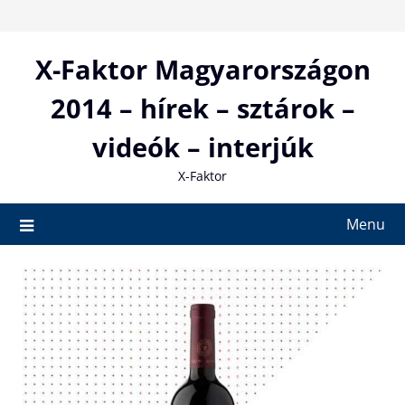
Skip
to
content
X-Faktor Magyarországon
2014 – hírek – sztárok –
videók – interjúk
X-Faktor
Menu