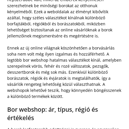
szerezhetnek be minőségi borokat az otthonuk
kényelméből. Ezek a weboldalak az élményt kibővítik
azáltal, hogy széles választékot kínálnak különböző
borfajtákból, régiókból és borászatokból, miközben
lehetőséget biztosítanak az online vásárlóknak a borok
jellemzőinek megismerésére és megértésére is.
Ennek az új online világnak köszönhetően a borvásárlás
soha nem volt még ilyen izgalmas és hozzáférhető. A
legtöbb bor webshop hatalmas választékot kínál, amelyben
szerepelnek vörös, fehér és rozé változatok, pezsgők,
desszertborok és még sok más. Ezenkívül különböző
borászatok, régiók és évjáratok is megtalálhatók, így a
vásárlók rengeteg lehetőség közül választhatnak. A
webshopok lehetővé teszik, hogy könnyedén böngésszenek
a különböző termékek között.
Bor webshop: ár, típus, régió és
értékelés