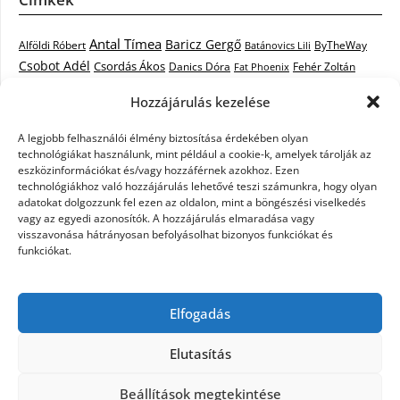
Antal Tímea
Baricz Gergő
Alföldi Róbert
ByTheWay
Batánovics Lili
Csobot Adél
Csordás Ákos
Danics Dóra
Fat Phoenix
Fehér Zoltán
Király L.
Janicsák Veca
Geszti Péter
Keresztes Ildikó
Hozzájárulás kezelése
Norbert
Kocsis Tibor
Kovács László Stone
Kováts Vera
mentor
A legjobb felhasználói élmény biztosítása érdekében olyan
Muri Enikő
Malek Miklós
Krasznai Tünde
LiL C.
Like
technológiákat használunk, mint például a cookie-k, amelyek tárolják az
RTL Klub
Oláh Gergő
Nagy Feró
Péterffy Lili
Rocktenors
Simon
eszközinformációkat és/vagy hozzáférnek azokhoz. Ezen
Takács Nikolas
technológiákhoz való hozzájárulás lehetővé teszi számunkra, hogy olyan
Szabó Dávid
Szabó Ádám
Cowell
Szikora Róbert
adatokat dolgozzunk fel ezen az oldalon, mint a böngészési viselkedés
Vastag Csaba
Wolf
Vastag Tamás
Tarány Tamás
Tóth Gabi
vagy az egyedi azonosítók. A hozzájárulás elmaradása vagy
visszavonása hátrányosan befolyásolhat bizonyos funkciókat és
X-Faktor
X-Faktor videók
Kati
funkciókat.
X-factor
x faktor döntő
X-Faktor válogatás
Zámbó
Elfogadás
Krisztián
Ördög Nóra
Elutasítás
©2026 X-Faktor Magyarországon 2014 – hírek –
Beállítások megtekintése