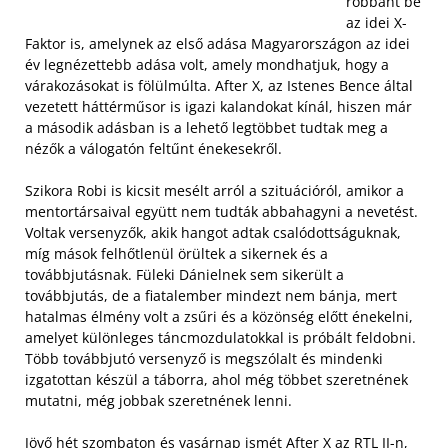
robbant be
az idei X-
Faktor is, amelynek az első adása Magyarországon az idei
év legnézettebb adása volt, amely mondhatjuk, hogy a
várakozásokat is fölülmúlta. After X, az Istenes Bence által
vezetett háttérműsor is igazi kalandokat kínál, hiszen már
a második adásban is a lehető legtöbbet tudtak meg a
nézők a válogatón feltűnt énekesekről.
Szikora Robi is kicsit mesélt arról a szituációról, amikor a
mentortársaival együtt nem tudták abbahagyni a nevetést.
Voltak versenyzők, akik hangot adtak csalódottságuknak,
míg mások felhőtlenül örültek a sikernek és a
továbbjutásnak.
Füleki Dánielnek sem sikerült a
továbbjutás, de a fiatalember mindezt nem bánja, mert
hatalmas élmény volt a zsűri és a közönség előtt énekelni,
amelyet különleges táncmozdulatokkal is próbált feldobni.
Több továbbjutó versenyző is megszólalt és mindenki
izgatottan készül a táborra, ahol még többet szeretnének
mutatni, még jobbak szeretnének lenni.
Jövő hét szombaton és vasárnap ismét After X az RTL II-n,