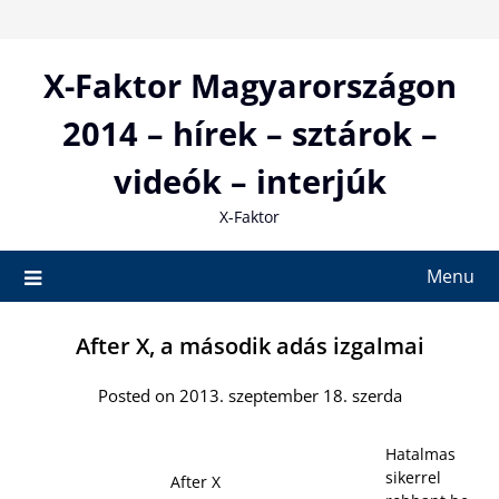
Skip
to
content
X-Faktor Magyarországon
2014 – hírek – sztárok –
videók – interjúk
X-Faktor
Menu
After X, a második adás izgalmai
Posted on 2013. szeptember 18. szerda
Hatalmas
sikerrel
After X