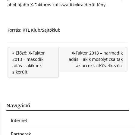
ahol újabb X-Faktoros kulisszatitkokra derül fény.
Forrás: RTL Klub/Sajtóklub
« Előző: X-Faktor
X-Faktor 2013 – harmadik
2013 – második
adás – akik mosolyt csaltak
adás – akiknek
az arcokra :Következő »
sikerült!
Navigáció
Internet
Partnerek