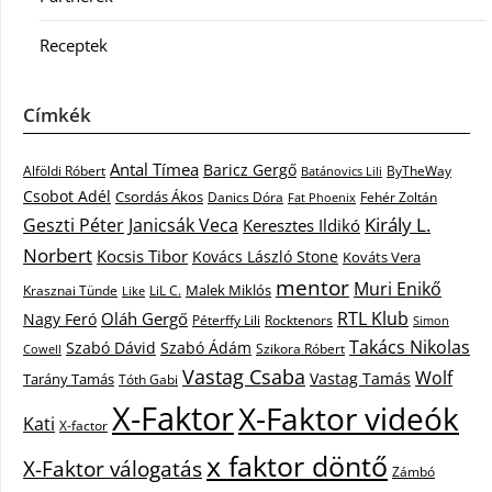
Receptek
Címkék
Antal Tímea
Baricz Gergő
Alföldi Róbert
ByTheWay
Batánovics Lili
Csobot Adél
Csordás Ákos
Danics Dóra
Fat Phoenix
Fehér Zoltán
Király L.
Janicsák Veca
Geszti Péter
Keresztes Ildikó
Norbert
Kocsis Tibor
Kovács László Stone
Kováts Vera
mentor
Muri Enikő
Malek Miklós
Krasznai Tünde
LiL C.
Like
RTL Klub
Oláh Gergő
Nagy Feró
Péterffy Lili
Rocktenors
Simon
Takács Nikolas
Szabó Dávid
Szabó Ádám
Cowell
Szikora Róbert
Vastag Csaba
Wolf
Vastag Tamás
Tarány Tamás
Tóth Gabi
X-Faktor
X-Faktor videók
Kati
X-factor
x faktor döntő
X-Faktor válogatás
Zámbó