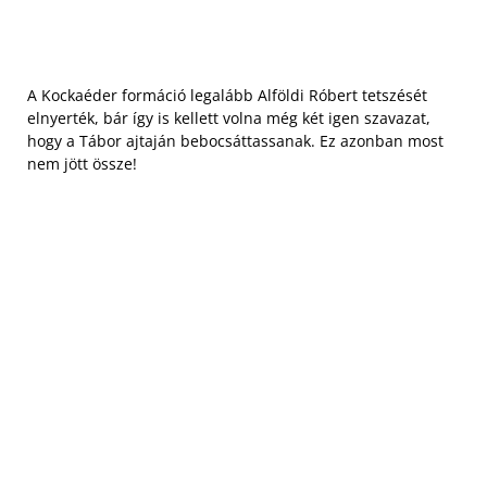
A Kockaéder formáció legalább Alföldi Róbert tetszését
elnyerték, bár így is kellett volna még két igen szavazat,
hogy a Tábor ajtaján bebocsáttassanak. Ez azonban most
nem jött össze!