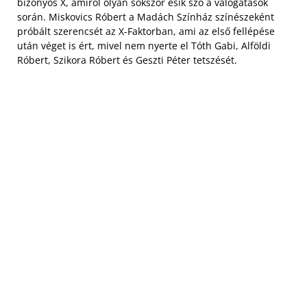
bizonyos X, amiről olyan sokszor esik szó a válogatások
során. Miskovics Róbert a Madách Színház színészeként
próbált szerencsét az X-Faktorban, ami az első fellépése
után véget is ért, mivel nem nyerte el Tóth Gabi, Alföldi
Róbert, Szikora Róbert és Geszti Péter tetszését.