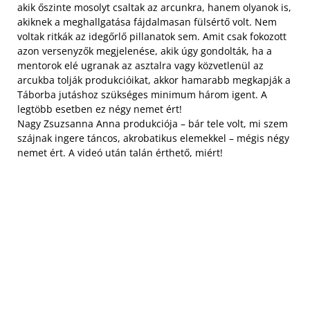
akik őszinte mosolyt csaltak az arcunkra, hanem olyanok is,
akiknek a meghallgatása fájdalmasan fülsértő volt. Nem
voltak ritkák az idegőrlő pillanatok sem. Amit csak fokozott
azon versenyzők megjelenése, akik úgy gondolták, ha a
mentorok elé ugranak az asztalra vagy közvetlenül az
arcukba tolják produkcióikat, akkor hamarabb megkapják a
Táborba jutáshoz szükséges minimum három igent. A
legtöbb esetben ez négy nemet ért!
Nagy Zsuzsanna Anna produkciója – bár tele volt, mi szem
szájnak ingere táncos, akrobatikus elemekkel – mégis négy
nemet ért. A videó után talán érthető, miért!