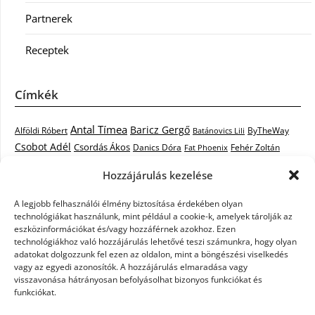
Partnerek
Receptek
Címkék
Antal Tímea
Baricz Gergő
Alföldi Róbert
ByTheWay
Batánovics Lili
Csobot Adél
Csordás Ákos
Danics Dóra
Fat Phoenix
Fehér Zoltán
Király L.
Janicsák Veca
Geszti Péter
Keresztes Ildikó
Hozzájárulás kezelése
Norbert
Kocsis Tibor
Kovács László Stone
Kováts Vera
mentor
A legjobb felhasználói élmény biztosítása érdekében olyan
Muri Enikő
Malek Miklós
Krasznai Tünde
LiL C.
Like
technológiákat használunk, mint például a cookie-k, amelyek tárolják az
RTL Klub
Oláh Gergő
Nagy Feró
Péterffy Lili
Rocktenors
Simon
eszközinformációkat és/vagy hozzáférnek azokhoz. Ezen
Takács Nikolas
technológiákhoz való hozzájárulás lehetővé teszi számunkra, hogy olyan
Szabó Dávid
Szabó Ádám
Cowell
Szikora Róbert
adatokat dolgozzunk fel ezen az oldalon, mint a böngészési viselkedés
Vastag Csaba
Wolf
Vastag Tamás
Tarány Tamás
Tóth Gabi
vagy az egyedi azonosítók. A hozzájárulás elmaradása vagy
visszavonása hátrányosan befolyásolhat bizonyos funkciókat és
X-Faktor
X-Faktor videók
Kati
funkciókat.
X-factor