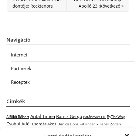
döntője: Rocktenors
Apolló 23 :Következő »
Navigáció
Internet
Partnerek
Receptek
Címkék
Antal Tímea
Baricz Gergő
Alföldi Róbert
ByTheWay
Batánovics Lili
Csobot Adél
Csordás Ákos
Danics Dóra
Fat Phoenix
Fehér Zoltán
Király L.
Janicsák Veca
Geszti Péter
Keresztes Ildikó