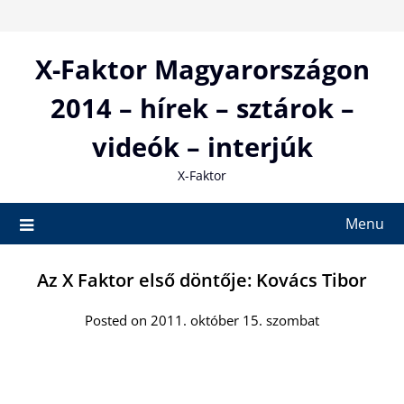
Skip
to
content
X-Faktor Magyarországon
2014 – hírek – sztárok –
videók – interjúk
X-Faktor
Menu
Az X Faktor első döntője: Kovács Tibor
Posted on 2011. október 15. szombat