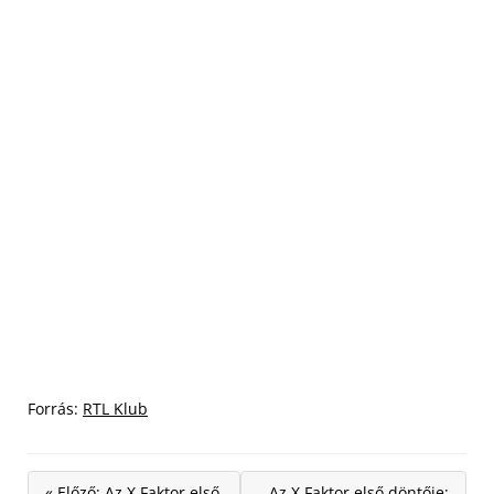
Forrás:
RTL Klub
« Előző: Az X Faktor első
Az X Faktor első döntője: