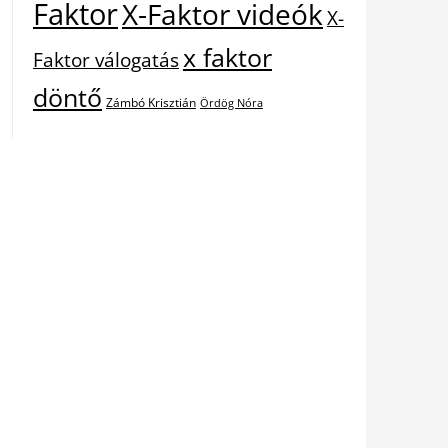
Faktor
X-Faktor videók
X-
x faktor
Faktor válogatás
döntő
Zámbó Krisztián
Ördög Nóra