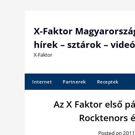
Skip
to
content
X-Faktor Magyarorszá
hírek – sztárok – videó
X-Faktor
Internet
Partnerek
Receptek
Az X Faktor első p
Rocktenors é
Posted on 2011