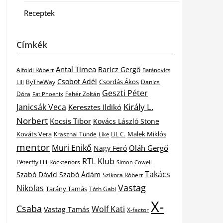
Receptek
Címkék
Antal Tímea
Baricz Gergő
Alföldi Róbert
Batánovics
Csobot Adél
Csordás Ákos
ByTheWay
Danics
Lili
Geszti Péter
Dóra
Fat Phoenix
Fehér Zoltán
Király L.
Janicsák Veca
Keresztes Ildikó
Norbert
Kocsis Tibor
Kovács László Stone
Kováts Vera
Malek Miklós
Krasznai Tünde
LiL C.
Like
mentor
Muri Enikő
Oláh Gergő
Nagy Feró
RTL Klub
Péterffy Lili
Rocktenors
Simon Cowell
Takács
Szabó Dávid
Szabó Ádám
Szikora Róbert
Vastag
Nikolas
Tarány Tamás
Tóth Gabi
X-
Csaba
Wolf Kati
Vastag Tamás
X-factor