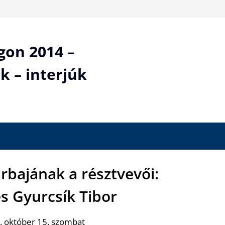
gon 2014 –
k – interjúk
árbajának a résztvevői:
s Gyurcsík Tibor
. október 15. szombat