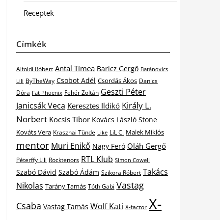
Receptek
Címkék
Antal Tímea
Baricz Gergő
Alföldi Róbert
Batánovics
Csobot Adél
Csordás Ákos
ByTheWay
Danics
Lili
Geszti Péter
Dóra
Fat Phoenix
Fehér Zoltán
Király L.
Janicsák Veca
Keresztes Ildikó
Norbert
Kocsis Tibor
Kovács László Stone
Kováts Vera
Malek Miklós
Krasznai Tünde
LiL C.
Like
mentor
Muri Enikő
Oláh Gergő
Nagy Feró
RTL Klub
Péterffy Lili
Rocktenors
Simon Cowell
Takács
Szabó Dávid
Szabó Ádám
Szikora Róbert
Vastag
Nikolas
Tarány Tamás
Tóth Gabi
X-
Csaba
Wolf Kati
Vastag Tamás
X-factor