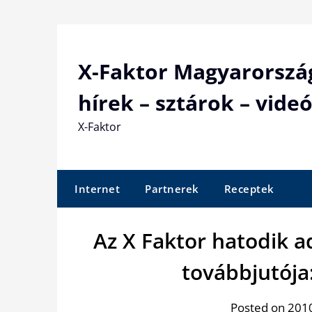
Skip
to
content
X-Faktor Magyarorszá
hírek – sztárok – videó
X-Faktor
Internet
Partnerek
Receptek
Az X Faktor hatodik 
továbbjutója
Posted on 2010