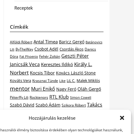
Receptek
Címkék
Antal Tímea
Baricz Gergő
Alföldi Róbert
Batánovics
Csobot Adél
Csordás Ákos
ByTheWay
Danics
Lili
Geszti Péter
Dóra
Fat Phoenix
Fehér Zoltán
Király L.
Janicsák Veca
Keresztes Ildikó
Norbert
Kocsis Tibor
Kovács László Stone
Kováts Vera
Malek Miklós
Krasznai Tünde
LiL C.
Like
mentor
Muri Enikő
Oláh Gergő
Nagy Feró
RTL Klub
Péterffy Lili
Rocktenors
Simon Cowell
Takács
Szabó Dávid
Szabó Ádám
Szikora Róbert
Vastag
Nikolas
Tarány Tamás
Tóth Gabi
Hozzájárulás kezelése
X-
Csaba
Wolf Kati
Vastag Tamás
X-factor
elhasználói élmény biztosítása érdekében olyan technológiákat használunk,