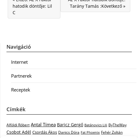
hatodik döntője: Lil
Tarány Tamás :Következő »
C
Navigáció
Internet
Partnerek
Receptek
Címkék
Antal Tímea
Baricz Gergő
Alföldi Róbert
ByTheWay
Batánovics Lili
Csobot Adél
Csordás Ákos
Danics Dóra
Fat Phoenix
Fehér Zoltán