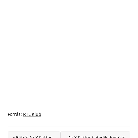
Forrás:
RTL Klub
« Előző: Az X Faktor
Az X Faktor hatodik döntője: