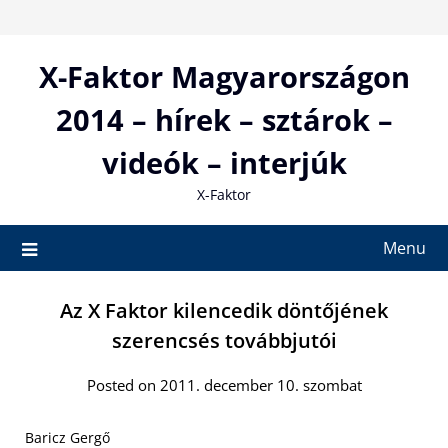
Skip
to
content
X-Faktor Magyarországon
2014 – hírek – sztárok –
videók – interjúk
X-Faktor
Menu
Az X Faktor kilencedik döntőjének
szerencsés továbbjutói
Posted on 2011. december 10. szombat
Baricz Gergő