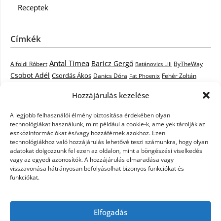
Receptek
Címkék
Antal Tímea
Baricz Gergő
Alföldi Róbert
ByTheWay
Batánovics Lili
Csobot Adél
Csordás Ákos
Danics Dóra
Fat Phoenix
Fehér Zoltán
Király L.
Janicsák Veca
Geszti Péter
Keresztes Ildikó
Hozzájárulás kezelése
Norbert
Kocsis Tibor
Kovács László Stone
Kováts Vera
mentor
A legjobb felhasználói élmény biztosítása érdekében olyan
Muri Enikő
Malek Miklós
Krasznai Tünde
LiL C.
Like
technológiákat használunk, mint például a cookie-k, amelyek tárolják az
RTL Klub
Oláh Gergő
Nagy Feró
Péterffy Lili
Rocktenors
Simon
eszközinformációkat és/vagy hozzáférnek azokhoz. Ezen
Takács Nikolas
technológiákhoz való hozzájárulás lehetővé teszi számunkra, hogy olyan
Szabó Dávid
Szabó Ádám
Cowell
Szikora Róbert
adatokat dolgozzunk fel ezen az oldalon, mint a böngészési viselkedés
Vastag Csaba
Wolf
Vastag Tamás
Tarány Tamás
Tóth Gabi
vagy az egyedi azonosítók. A hozzájárulás elmaradása vagy
visszavonása hátrányosan befolyásolhat bizonyos funkciókat és
X-Faktor
X-Faktor videók
Kati
funkciókat.
X-factor
x faktor döntő
X-Faktor válogatás
Zámbó
Elfogadás
Krisztián
Ördög Nóra