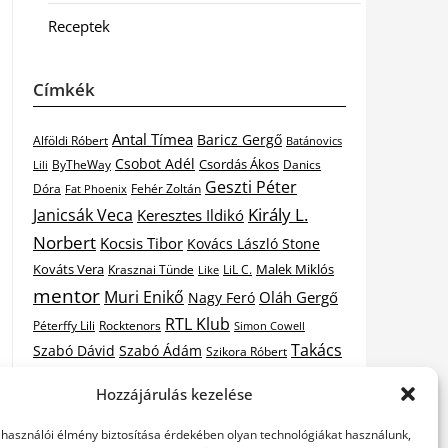
Receptek
Címkék
Antal Tímea
Baricz Gergő
Alföldi Róbert
Batánovics
Csobot Adél
Csordás Ákos
ByTheWay
Danics
Lili
Geszti Péter
Dóra
Fat Phoenix
Fehér Zoltán
Király L.
Janicsák Veca
Keresztes Ildikó
Norbert
Kocsis Tibor
Kovács László Stone
Kováts Vera
Malek Miklós
Krasznai Tünde
LiL C.
Like
mentor
Muri Enikő
Oláh Gergő
Nagy Feró
RTL Klub
Péterffy Lili
Rocktenors
Simon Cowell
Takács
Szabó Dávid
Szabó Ádám
Szikora Róbert
Vastag
Nikolas
Tarány Tamás
Tóth Gabi
Hozzájárulás kezelése
X-
Csaba
Wolf Kati
Vastag Tamás
X-factor
elhasználói élmény biztosítása érdekében olyan technológiákat használunk,