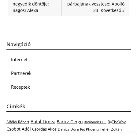
negyedik döntője:
párbajának vesztese: Apolló
Bagosi Alexa
23 :Következő »
Navigáció
Internet
Partnerek
Receptek
Címkék
Antal Tímea
Baricz Gergő
Alföldi Róbert
ByTheWay
Batánovics Lili
Csobot Adél
Csordás Ákos
Danics Dóra
Fat Phoenix
Fehér Zoltán
Király L.
Janicsák Veca