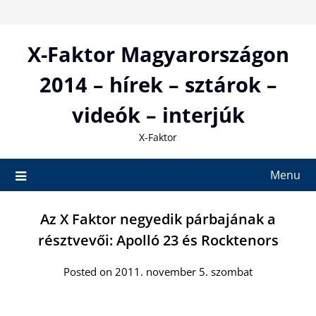
Skip
to
content
X-Faktor Magyarországon
2014 – hírek – sztárok –
videók – interjúk
X-Faktor
Menu
Az X Faktor negyedik párbajának a
résztvevői: Apolló 23 és Rocktenors
Posted on 2011. november 5. szombat