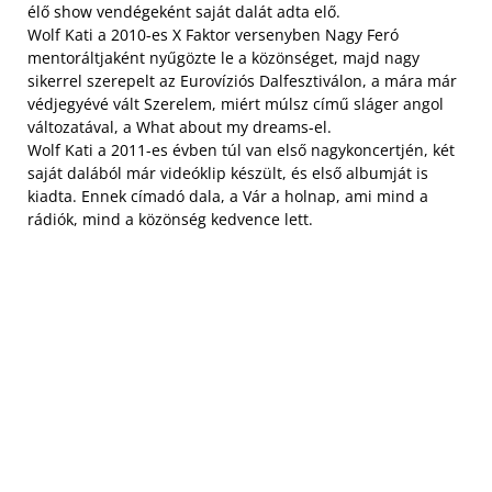
élő show vendégeként saját dalát adta elő.
Wolf Kati a 2010-es X Faktor versenyben Nagy Feró
mentoráltjaként nyűgözte le a közönséget, majd nagy
sikerrel szerepelt az Eurovíziós Dalfesztiválon, a mára már
védjegyévé vált Szerelem, miért múlsz című sláger angol
változatával, a What about my dreams-el.
Wolf Kati a 2011-es évben túl van első nagykoncertjén, két
saját dalából már videóklip készült, és első albumját is
kiadta. Ennek címadó dala, a Vár a holnap, ami mind a
rádiók, mind a közönség kedvence lett.