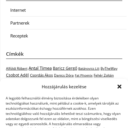
Internet
Partnerek
Receptek
Címkék
Antal Tímea
Baricz Gergő
Alföldi Róbert
ByTheWay
Batánovics Lili
Csobot Adél
Csordás Ákos
Danics Dóra
Fat Phoenix
Fehér Zoltán
Király L.
Janicsák Veca
Geszti Péter
Keresztes Ildikó
Hozzájárulás kezelése
Norbert
Kocsis Tibor
Kovács László Stone
Kováts Vera
mentor
A legjobb felhasználói élmény biztosítása érdekében olyan
Muri Enikő
Malek Miklós
Krasznai Tünde
LiL C.
Like
technológiákat használunk, mint például a cookie-k, amelyek tárolják az
RTL Klub
Oláh Gergő
Nagy Feró
Péterffy Lili
Rocktenors
Simon
eszközinformációkat és/vagy hozzáférnek azokhoz. Ezen
Takács Nikolas
technológiákhoz való hozzájárulás lehetővé teszi számunkra, hogy olyan
Szabó Dávid
Szabó Ádám
Cowell
Szikora Róbert
adatokat dolgozzunk fel ezen az oldalon, mint a böngészési viselkedés
Vastag Csaba
Wolf
Vastag Tamás
Tarány Tamás
Tóth Gabi
vagy az egyedi azonosítók. A hozzájárulás elmaradása vagy