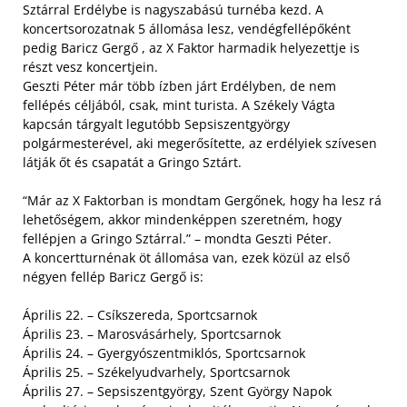
Sztárral Erdélybe is nagyszabású turnéba kezd. A
koncertsorozatnak 5 állomása lesz, vendégfellépőként
pedig Baricz Gergő , az X Faktor harmadik helyezettje is
részt vesz koncertjein.
Geszti Péter már több ízben járt Erdélyben, de nem
fellépés céljából, csak, mint turista. A Székely Vágta
kapcsán tárgyalt legutóbb Sepsiszentgyörgy
polgármesterével, aki megerősítette, az erdélyiek szívesen
látják őt és csapatát a Gringo Sztárt.
“Már az X Faktorban is mondtam Gergőnek, hogy ha lesz rá
lehetőségem, akkor mindenképpen szeretném, hogy
fellépjen a Gringo Sztárral.” – mondta Geszti Péter.
A koncertturnénak öt állomása van, ezek közül az első
négyen fellép Baricz Gergő is:
Április 22. – Csíkszereda, Sportcsarnok
Április 23. – Marosvásárhely, Sportcsarnok
Április 24. – Gyergyószentmiklós, Sportcsarnok
Április 25. – Székelyudvarhely, Sportcsarnok
Április 27. – Sepsiszentgyörgy, Szent György Napok