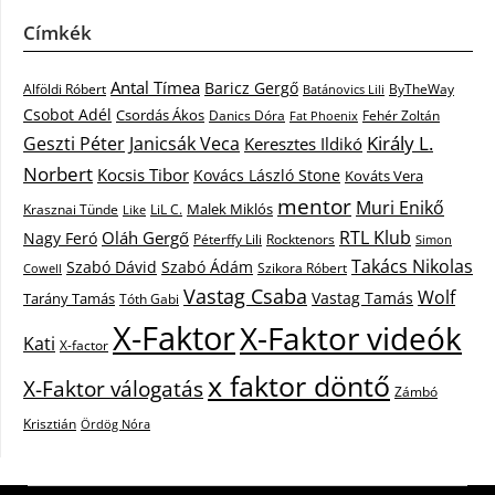
Címkék
Antal Tímea
Baricz Gergő
Alföldi Róbert
ByTheWay
Batánovics Lili
Csobot Adél
Csordás Ákos
Danics Dóra
Fat Phoenix
Fehér Zoltán
Király L.
Janicsák Veca
Geszti Péter
Keresztes Ildikó
Norbert
Kocsis Tibor
Kovács László Stone
Kováts Vera
mentor
Muri Enikő
Malek Miklós
Krasznai Tünde
LiL C.
Like
RTL Klub
Oláh Gergő
Nagy Feró
Péterffy Lili
Rocktenors
Simon
Takács Nikolas
Szabó Dávid
Szabó Ádám
Cowell
Szikora Róbert
Vastag Csaba
Wolf
Vastag Tamás
Tarány Tamás
Tóth Gabi
X-Faktor
X-Faktor videók
Kati
X-factor
x faktor döntő
X-Faktor válogatás
Zámbó
Krisztián
Ördög Nóra