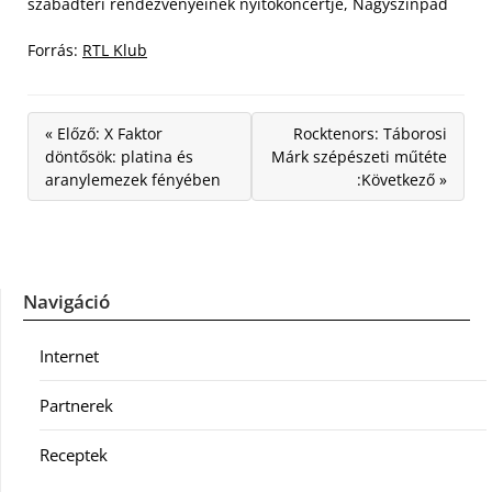
szabadtéri rendezvényeinek nyitókoncertje, Nagyszínpad
Forrás:
RTL Klub
« Előző: X Faktor
Rocktenors: Táborosi
döntősök: platina és
Márk szépészeti műtéte
aranylemezek fényében
:Következő »
Navigáció
Internet
Partnerek
Receptek