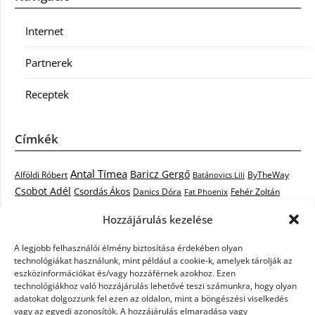
Internet
Partnerek
Receptek
Címkék
Antal Tímea
Baricz Gergő
Alföldi Róbert
ByTheWay
Batánovics Lili
Csobot Adél
Csordás Ákos
Danics Dóra
Fat Phoenix
Fehér Zoltán
Király L.
Janicsák Veca
Geszti Péter
Keresztes Ildikó
Hozzájárulás kezelése
Norbert
Kocsis Tibor
Kovács László Stone
Kováts Vera
mentor
A legjobb felhasználói élmény biztosítása érdekében olyan
Muri Enikő
Malek Miklós
Krasznai Tünde
LiL C.
Like
technológiákat használunk, mint például a cookie-k, amelyek tárolják az
RTL Klub
Oláh Gergő
Nagy Feró
Péterffy Lili
Rocktenors
Simon
eszközinformációkat és/vagy hozzáférnek azokhoz. Ezen
Takács Nikolas
technológiákhoz való hozzájárulás lehetővé teszi számunkra, hogy olyan
Szabó Dávid
Szabó Ádám
Cowell
Szikora Róbert
adatokat dolgozzunk fel ezen az oldalon, mint a böngészési viselkedés
Vastag Csaba
Wolf
Vastag Tamás
Tarány Tamás
Tóth Gabi
vagy az egyedi azonosítók. A hozzájárulás elmaradása vagy