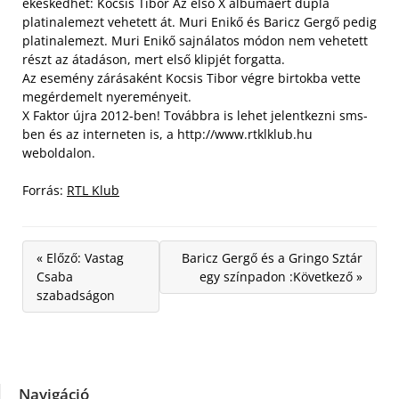
ékeskedhet: Kocsis Tibor Az első X albumáért dupla
platinalemezt vehetett át. Muri Enikő és Baricz Gergő pedig
platinalemezt. Muri Enikő sajnálatos módon nem vehetett
részt az átadáson, mert első klipjét forgatta.
Az esemény zárásaként Kocsis Tibor végre birtokba vette
megérdemelt nyereményeit.
X Faktor újra 2012-ben! Továbbra is lehet jelentkezni sms-
ben és az interneten is, a http://www.rtklklub.hu
weboldalon.
Forrás:
RTL Klub
« Előző: Vastag
Baricz Gergő és a Gringo Sztár
Csaba
egy színpadon :Következő »
szabadságon
Navigáció