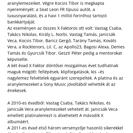
aranylemezeiket. Végre Kocsis Tibor is megkapta
nyereményét: a Seat Leon FR típusú autót, a
luxusnyaralást, és a havi 1 millió forinthoz tartozó
bankkártyáját.
Az eseményen az összes X Faktoros ott volt: Vastag Csaba,
Takács Nikolas, Király L. Norbi, Vastag Tamás, Janicsák
Veca, Kocsis Tibor, Baricz Gergő, Tarány Tamás, Kováts
Vera, a Rocktenors, Lil. C, az Apollo23, Bagosi Alexa, Demes
Tamás és Gyurcsík Tibor. Geszti Péter pedig a mentorokat
képviselte.
A két évad X Faktor döntősei mozgalmas évet tudhatnak
maguk mögött: fellépések, klipforgatások, kis –és
nagylemez felvételek egyaránt szerepeltek. A platina és az
aranylemezeket a Sony Music jóvoltából vehették át az
énekesek.
A 2010-es évadból: Vastag Csaba, Takács Nikolas, és
Janicsák Vera aranylemezeket vehetett át. Janicsák Veca
emellett platinalemezt is átvehetett A második X
albumáért.
A 2011-es évad első három versenyzője hasonló sikerekkel