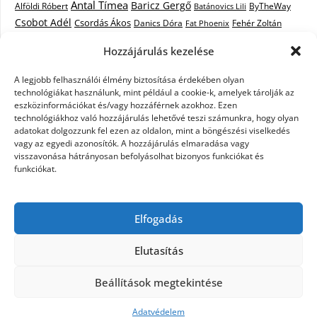
Antal Tímea
Baricz Gergő
Alföldi Róbert
ByTheWay
Batánovics Lili
Csobot Adél
Csordás Ákos
Danics Dóra
Fat Phoenix
Fehér Zoltán
Király L.
Janicsák Veca
Geszti Péter
Keresztes Ildikó
Hozzájárulás kezelése
Norbert
Kocsis Tibor
Kovács László Stone
Kováts Vera
mentor
A legjobb felhasználói élmény biztosítása érdekében olyan
Muri Enikő
Malek Miklós
Krasznai Tünde
LiL C.
Like
technológiákat használunk, mint például a cookie-k, amelyek tárolják az
RTL Klub
Oláh Gergő
Nagy Feró
Péterffy Lili
Rocktenors
Simon
eszközinformációkat és/vagy hozzáférnek azokhoz. Ezen
Takács Nikolas
technológiákhoz való hozzájárulás lehetővé teszi számunkra, hogy olyan
Szabó Dávid
Szabó Ádám
Cowell
Szikora Róbert
adatokat dolgozzunk fel ezen az oldalon, mint a böngészési viselkedés
Vastag Csaba
Wolf
Vastag Tamás
Tarány Tamás
Tóth Gabi
vagy az egyedi azonosítók. A hozzájárulás elmaradása vagy
visszavonása hátrányosan befolyásolhat bizonyos funkciókat és
X-Faktor
X-Faktor videók
Kati
funkciókat.
X-factor
x faktor döntő
X-Faktor válogatás
Zámbó
Elfogadás
Krisztián
Ördög Nóra
Elutasítás
©2026 X-Faktor Magyarországon 2014 – hírek –
Beállítások megtekintése
sztárok – videók – interjúk
| Design:
Newspaperly
WordPress Theme
Adatvédelem