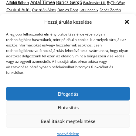
Antal Tímea
Baricz Gergő
Alföldi Róbert
ByTheWay
Batánovics Lili
Csobot Adél
Csordás Ákos
Danics Dóra
Fat Phoenix
Fehér Zoltán
Király L.
Janicsák Veca
Geszti Péter
Keresztes Ildikó
Hozzájárulás kezelése
Norbert
Kocsis Tibor
Kovács László Stone
Kováts Vera
mentor
A legjobb felhasználói élmény biztosítása érdekében olyan
Muri Enikő
Malek Miklós
Krasznai Tünde
LiL C.
Like
technológiákat használunk, mint például a cookie-k, amelyek tárolják az
RTL Klub
Oláh Gergő
Nagy Feró
Péterffy Lili
Rocktenors
Simon
eszközinformációkat és/vagy hozzáférnek azokhoz. Ezen
Takács Nikolas
technológiákhoz való hozzájárulás lehetővé teszi számunkra, hogy olyan
Szabó Dávid
Szabó Ádám
Cowell
Szikora Róbert
adatokat dolgozzunk fel ezen az oldalon, mint a böngészési viselkedés
Vastag Csaba
Wolf
Vastag Tamás
Tarány Tamás
Tóth Gabi
vagy az egyedi azonosítók. A hozzájárulás elmaradása vagy
visszavonása hátrányosan befolyásolhat bizonyos funkciókat és
X-Faktor
X-Faktor videók
Kati
funkciókat.
X-factor
x faktor döntő
X-Faktor válogatás
Zámbó
Elfogadás
Krisztián
Ördög Nóra
Elutasítás
©2026 X-Faktor Magyarországon 2014 – hírek –
Beállítások megtekintése
sztárok – videók – interjúk
| Design:
Newspaperly
WordPress Theme
Adatvédelem