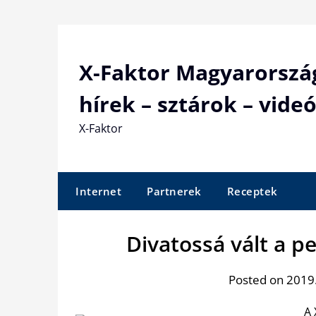
Skip
to
content
X-Faktor Magyarorszá
hírek – sztárok – videó
X-Faktor
Internet
Partnerek
Receptek
Divatossá vált a 
Posted on 2019.
A 