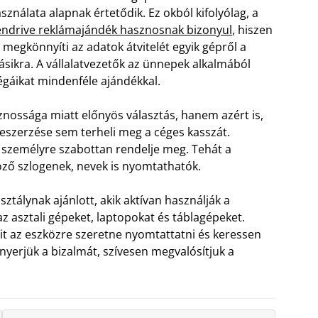
sználata alapnak értetődik. Ez okból kifolyólag, a
ndrive reklámajándék hasznosnak bizonyul
, hiszen
 megkönnyíti az adatok átvitelét egyik gépről a
sikra. A vállalatvezetők az ünnepek alkalmából
égáikat mindenféle ajándékkal.
ossága miatt előnyös választás, hanem azért is,
beszerzése sem terheli meg a céges kasszát.
 személyre szabottan rendelje meg. Tehát a
öző szlogenek, nevek is nyomtathatók.
tálynak ajánlott, akik aktívan használják a
asztali gépeket, laptopokat és táblagépeket.
mit az eszközre szeretne nyomtattatni és keressen
nyerjük a bizalmát, szívesen megvalósítjuk a