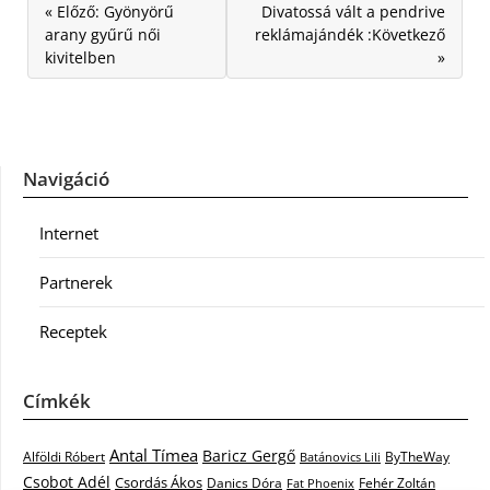
« Előző: Gyönyörű
Divatossá vált a pendrive
arany gyűrű női
reklámajándék :Következő
kivitelben
»
Navigáció
Internet
Partnerek
Receptek
Címkék
Antal Tímea
Baricz Gergő
Alföldi Róbert
ByTheWay
Batánovics Lili
Csobot Adél
Csordás Ákos
Danics Dóra
Fat Phoenix
Fehér Zoltán