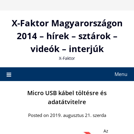
Skip
to
content
X-Faktor Magyarországon
2014 – hírek – sztárok –
videók – interjúk
X-Faktor
Menu
Micro USB kábel töltésre és
adatátvitelre
Posted on 2019. augusztus 21. szerda
Az