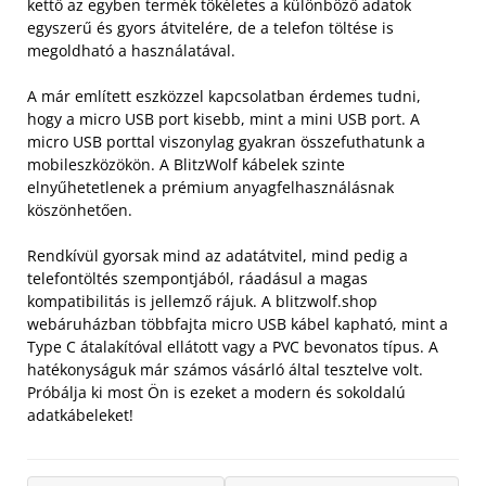
kettő az egyben termék tökéletes a különböző adatok
egyszerű és gyors átvitelére, de a telefon töltése is
megoldható a használatával.
A már említett eszközzel kapcsolatban érdemes tudni,
hogy a micro USB port kisebb, mint a mini USB port. A
micro USB porttal viszonylag gyakran összefuthatunk a
mobileszközökön. A BlitzWolf kábelek szinte
elnyűhetetlenek a prémium anyagfelhasználásnak
köszönhetően.
Rendkívül gyorsak mind az adatátvitel, mind pedig a
telefontöltés szempontjából, ráadásul a magas
kompatibilitás is jellemző rájuk. A blitzwolf.shop
webáruházban többfajta micro USB kábel kapható, mint a
Type C átalakítóval ellátott vagy a PVC bevonatos típus. A
hatékonyságuk már számos vásárló által tesztelve volt.
Próbálja ki most Ön is ezeket a modern és sokoldalú
adatkábeleket!