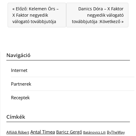
« Előző: Kelemen Örs –
Danics Dóra – X Faktor
X Faktor negyedik
negyedik válogató
válogató továbbjutója
továbbjutója :Következő »
Navigáció
Internet
Partnerek
Receptek
Címkék
Antal Tímea
Baricz Gergő
Alföldi Róbert
ByTheWay
Batánovics Lili